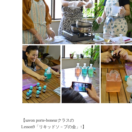
【savon porte-boneurクラスの
Lesson9「リキッドソ－プの会」↑】