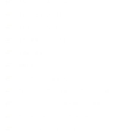
【暮らしアロマ＆ハーブレシピ】
【石けんとコスメの本】
【石けんラッピング】
【美と健康のアロマ商品】
【道具・器具】
お知らせ
アロマセラピスト資格対応コース
アロマテラピーアドバイザーコースレッスン詳細
アロマテラピーアドバイザー対応アロマ検定コース
アロマテラピーインストラクターコース
アロマハンドセラピストクラス