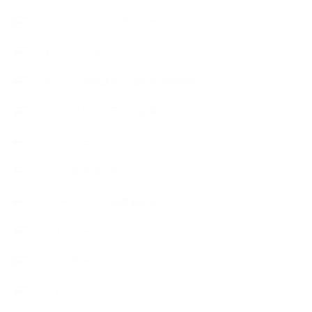
アロマブレンドデザイナークラス
オープンラボ（リクエストレッスン）
カプセル蒸留講座（減圧水蒸気蒸留）
キッズアロマ・石けん講座
スケジュール
ハーブ真空抽出法
フェールマヴィ認定教室紹介
プロフィール
ライフオーガニスタレッスン
リキッドソープ