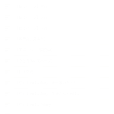
【使うハーブ】ヤ行
【使うハーブ】ラ行
【使うハーブ】ワ行
【展示会、見本市】
【工場・ハーブ園見学】
【心と身体の美ハーブ】
【快適空間】
【恋する石けんStory】末吉家の石けん
【恋する石けんStory】生徒さんの石けん
【恋する石けん®Story】