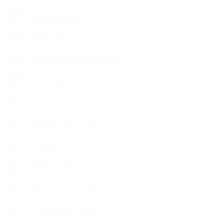
【Lesson Report】
【About school】
【Handmade Soap&Cosmetics】
++アロマティック・ハーバルライフ
++知識
【Body&mindメンテナンス】
++お勧め
【外部・出張/レッスン】
【コラボレーション】
∟季節の石けん＆アロマ