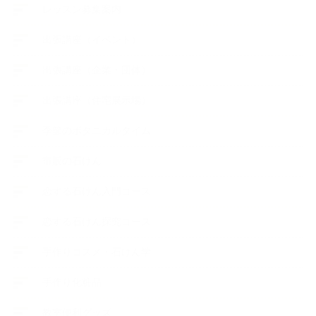
レッスン募集案内
出張講座（イベント）
出張講座（企業・団体）
出張講座（住宅展示場）
季節のボタニカルタイム
市販の石けん
恋する石けん入門コース
恋する石けん探究コース
手作りコスメ・石けん学
手作り化粧品
教室便利グッズ