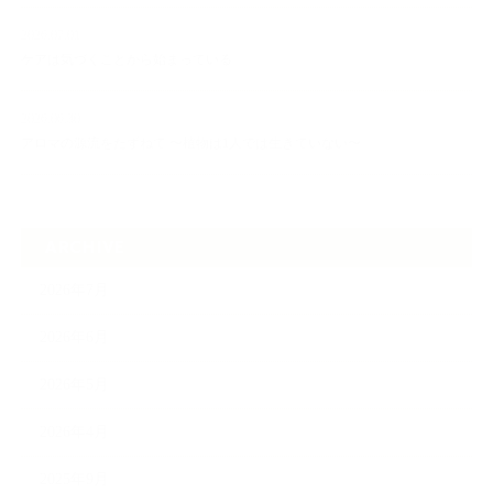
2026.07.01
ケアは気づくことから始まっている
2026.06.30
アロマの源流をたずねて 〜植物は1人では生きていない〜
ARCHIVE
2026年7月
2026年6月
2026年5月
2026年4月
2025年9月