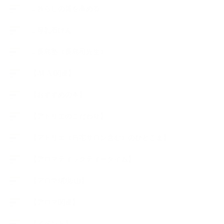
∟暮らしの質を高める
∟母乳石けん
∟長島塾（長島司先生）
【AEAJ関連】
【おすすめの本】
【アトリエのこだわり】
【アトリエ（自宅サロン含む）のひとこま】
【アロマティックティータイム】
【アロマ環境/山】
【アロマ関連】
【イベント】