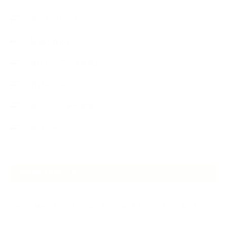
暮らしアロマ＋
植物と暮らし
生徒様の声、講座感想
石けんの旅
講演・セミナー登壇
香りアート
NEW ARTICLE
2026.07.06
自分が見極めたものを正直に届ける｜植物と香り、石けんの仕事で大切に
し…