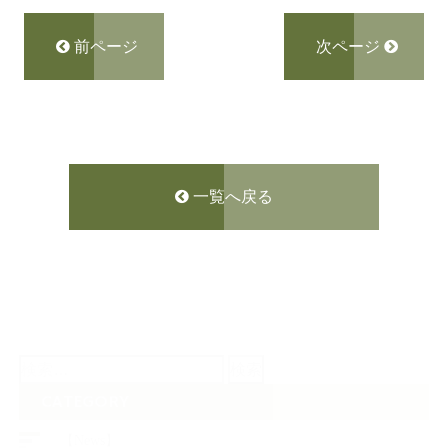
前ページ
次ページ
一覧へ戻る
検
索:
CATEGORY
【News】