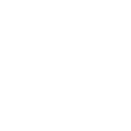
季節のボタニカルタイム
市販の石けん
恋する石けん入門コース
恋する石けん探究コース
手作りコスメ・石けん学
手作り化粧品
教室便利グッズ
暮らしアロマ＋
植物と暮らし
生徒様の声、講座感想
石けんの旅