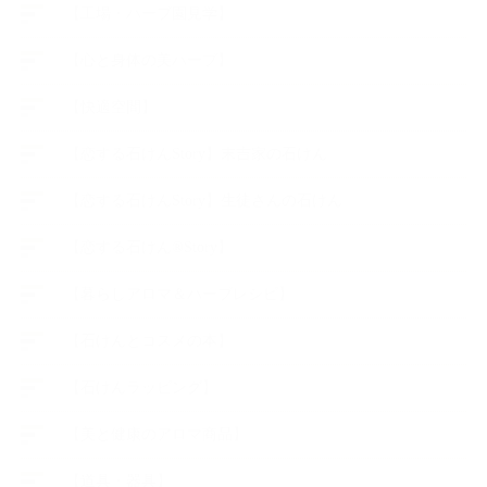
【工場・ハーブ園見学】
【心と身体の美ハーブ】
【快適空間】
【恋する石けんStory】末吉家の石けん
【恋する石けんStory】生徒さんの石けん
【恋する石けん®Story】
【暮らしアロマ＆ハーブレシピ】
【石けんとコスメの本】
【石けんラッピング】
【美と健康のアロマ商品】
【道具・器具】