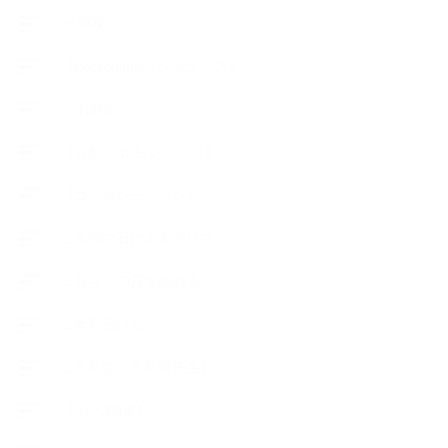
++知識
【Body&mindメンテナンス】
++お勧め
【外部・出張/レッスン】
【コラボレーション】
∟季節の石けん＆アロマ
∟暮らしの質を高める
∟母乳石けん
∟長島塾（長島司先生）
【AEAJ関連】