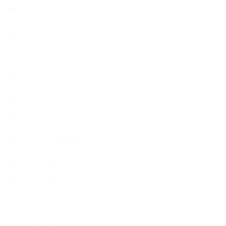
スケジュール
ハーブ真空抽出法
フェールマヴィ認定教室紹介
プロフィール
ライフオーガニスタレッスン
リキッドソープ
レッスン募集案内
出張講座（イベント）
出張講座（企業・団体）
出張講座（住宅展示場）