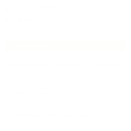
講演・セミナー登壇
香りアート
NEW ARTICLE
2026.07.06
自分が見極めたものを正直に届ける｜植物と香り、石けんの仕事で大切に
し…
2026.07.01
ケアは気づくことから始まっている
2026.06.30
アロマの源流をたずねて 〜植物は1人では生きていない〜