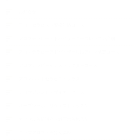
お知らせ
アロマセラピスト資格対応コース
アロマテラピーアドバイザーコースレッスン詳細
アロマテラピーアドバイザー対応アロマ検定コース
アロマテラピーインストラクターコース
アロマハンドセラピストクラス
アロマブレンドデザイナークラス
オープンラボ（リクエストレッスン）
カプセル蒸留講座（減圧水蒸気蒸留）
キッズアロマ・石けん講座