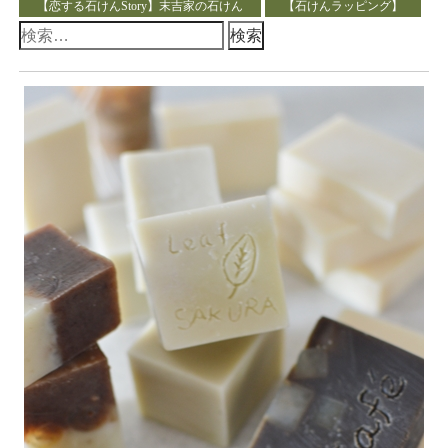
【恋する石けんStory】末吉家の石けん
【石けんラッピング】
検
索: