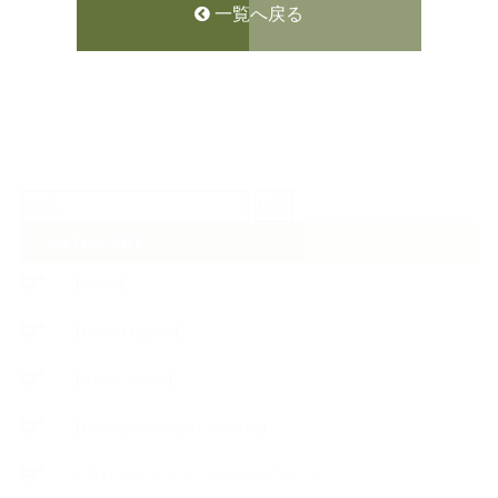
一覧へ戻る
検
索:
CATEGORY
【News】
【Lesson Report】
【About school】
【Handmade Soap&Cosmetics】
++アロマティック・ハーバルライフ