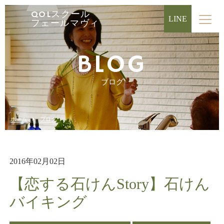
QOLスクール
LINE
フェールマヴィ
BLOG
ブログ
ホーム
ブログ
2016年02月02日
【恋する石けんStory】石けん
バイキング