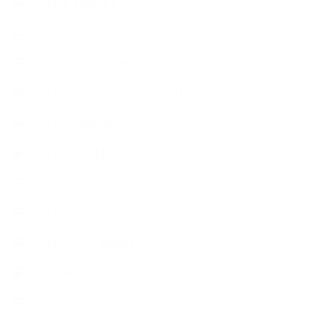
【おすすめの本】
【アトリエのこだわり】
【アトリエ（自宅サロン含む）のひとこま】
【アロマティックティータイム】
【アロマ環境/山】
【アロマ関連】
【イベント】
【ガーデン】
【セミナー、勉強会】
【ハーブクッキング】
【丁寧に暮らすこと】