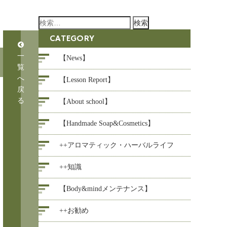
検
索:
CATEGORY
一
【News】
覧
へ
【Lesson Report】
戻
る
【About school】
【Handmade Soap&Cosmetics】
++アロマティック・ハーバルライフ
++知識
【Body&mindメンテナンス】
++お勧め