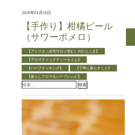
2016年01月16日
【手作り】柑橘ピール
（サワーポメロ）
【アトリエ（自宅サロン含む）のひとこま】
【アロマティックティータイム】
【ハーブクッキング】
【丁寧に暮らすこと】
【暮らしアロマ＆ハーブレシピ】
検
索: