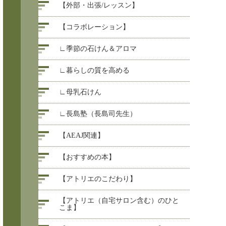
【外部・出張/レッスン】
【コラボレーション】
∟季節の石けん＆アロマ
∟暮らしの質を高める
∟母乳石けん
∟長島塾（長島司先生）
【AEAJ関連】
【おすすめの本】
【アトリエのこだわり】
【アトリエ（自宅サロン含む）のひと
こま】