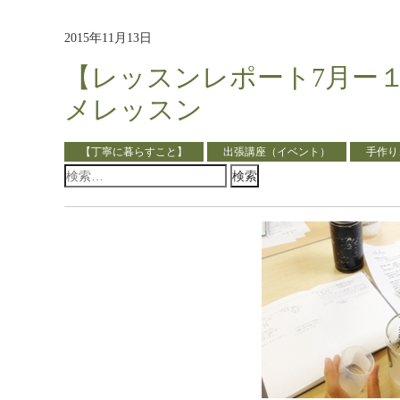
2015年11月13日
【レッスンレポート7月ー
メレッスン
【丁寧に暮らすこと】
出張講座（イベント）
手作り
検
索: