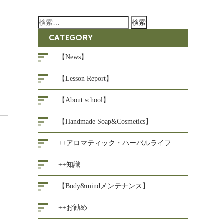
検
索:
CATEGORY
【News】
【Lesson Report】
【About school】
【Handmade Soap&Cosmetics】
++アロマティック・ハーバルライフ
++知識
【Body&mindメンテナンス】
++お勧め