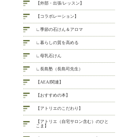
【外部・出張/レッスン】
【コラボレーション】
∟季節の石けん＆アロマ
∟暮らしの質を高める
∟母乳石けん
∟長島塾（長島司先生）
【AEAJ関連】
【おすすめの本】
【アトリエのこだわり】
【アトリエ（自宅サロン含む）のひと
こま】