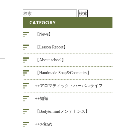
検
索:
CATEGORY
【News】
【Lesson Report】
【About school】
【Handmade Soap&Cosmetics】
++アロマティック・ハーバルライフ
++知識
【Body&mindメンテナンス】
++お勧め