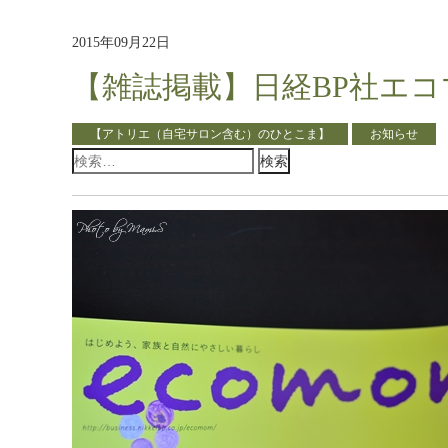
2015年09月22日
【雑誌掲載】日経BP社エ
【アトリエ（自宅サロン含む）のひとこま】
お知らせ
検
索: