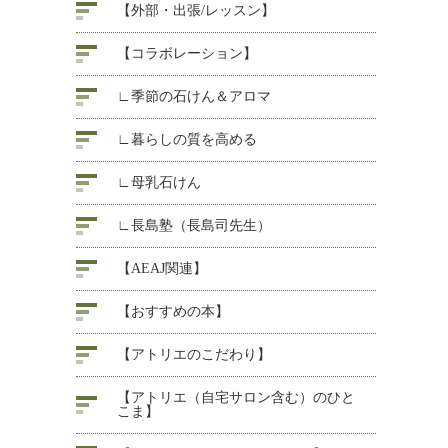
【外部・出張/レッスン】
【コラボレーション】
∟季節の石けん＆アロマ
∟暮らしの質を高める
∟母乳石けん
∟長島塾（長島司先生）
【AEAJ関連】
【おすすめの本】
【アトリエのこだわり】
【アトリエ（自宅サロン含む）のひと
こま】