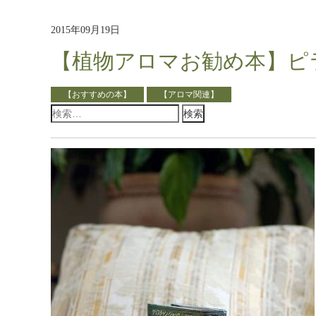
2015年09月19日
【植物アロマお勧め本】ピ
【おすすめの本】
【アロマ関連】
検
索: