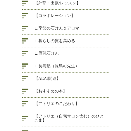
【外部・出張/レッスン】
【コラボレーション】
∟季節の石けん＆アロマ
∟暮らしの質を高める
∟母乳石けん
∟長島塾（長島司先生）
【AEAJ関連】
【おすすめの本】
【アトリエのこだわり】
【アトリエ（自宅サロン含む）のひと
こま】