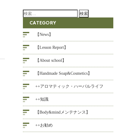
検
索:
CATEGORY
【News】
【Lesson Report】
【About school】
【Handmade Soap&Cosmetics】
++アロマティック・ハーバルライフ
++知識
【Body&mindメンテナンス】
++お勧め