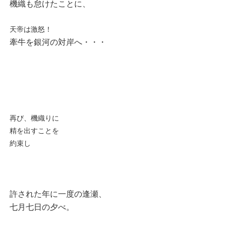
機織も怠けたことに、
天帝は激怒！
牽牛を銀河の対岸へ・・・
再び、機織りに
精を出すことを
約束し
許された年に一度の逢瀬、
七月七日の夕べ。