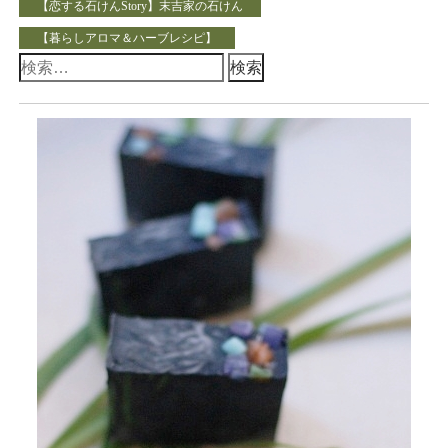
【恋する石けんStory】末吉家の石けん
【暮らしアロマ＆ハーブレシピ】
検
索: