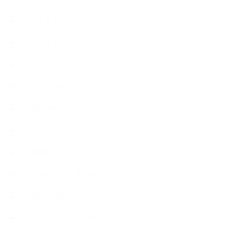
恋する石けん入門コース
恋する石けん探究コース
手作りコスメ・石けん学
手作り化粧品
教室便利グッズ
暮らしアロマ＋
植物と暮らし
生徒様の声、講座感想
石けんの旅
講演・セミナー登壇