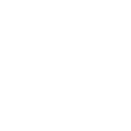
ハーブ真空抽出法
フェールマヴィ認定教室紹介
プロフィール
ライフオーガニスタレッスン
リキッドソープ
レッスン募集案内
出張講座（イベント）
出張講座（企業・団体）
出張講座（住宅展示場）
季節のボタニカルタイム
市販の石けん