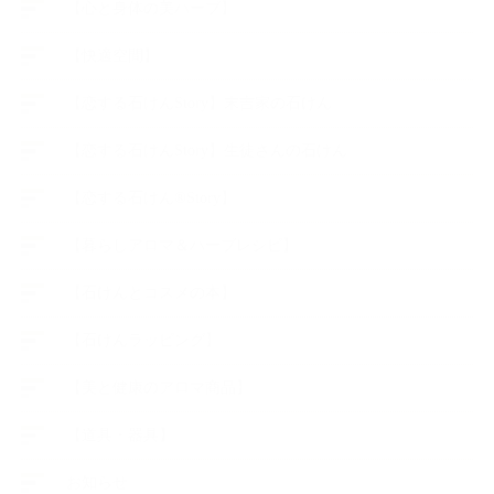
【心と身体の美ハーブ】
【快適空間】
【恋する石けんStory】末吉家の石けん
【恋する石けんStory】生徒さんの石けん
【恋する石けん®Story】
【暮らしアロマ＆ハーブレシピ】
【石けんとコスメの本】
【石けんラッピング】
【美と健康のアロマ商品】
【道具・器具】
お知らせ