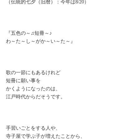
（伝統的七夕（旧暦）：今年は8/20）
『五色の～♫短冊～♪
わ～た～し～がか～い～た～』
歌の一節にもあるけれど
短冊に願い事を
かくようになったのは、
江戸時代からだそうです。
手習いごとをする人や、
寺子屋で学ぶ子が増えたことから、