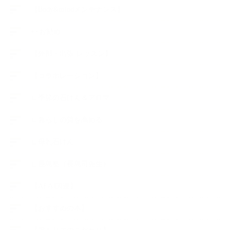
【Body&mindメンテナンス】
++お勧め
【外部・出張/レッスン】
【コラボレーション】
∟季節の石けん＆アロマ
∟暮らしの質を高める
∟母乳石けん
∟長島塾（長島司先生）
【AEAJ関連】
【おすすめの本】