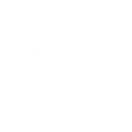
【アトリエのこだわり】
【アトリエ（自宅サロン含む）のひとこま】
【アロマティックティータイム】
【アロマ環境/山】
【アロマ関連】
【イベント】
【ガーデン】
【セミナー、勉強会】
【ハーブクッキング】
【丁寧に暮らすこと】
【使うハーブ】ア行