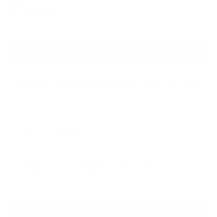
香りアート
NEW ARTICLE
2026.07.06
自分が見極めたものを正直に届ける｜植物と香り、石けんの仕事で大切に
し…
2026.07.01
ケアは気づくことから始まっている
2026.06.30
アロマの源流をたずねて 〜植物は1人では生きていない〜
ARCHIVE