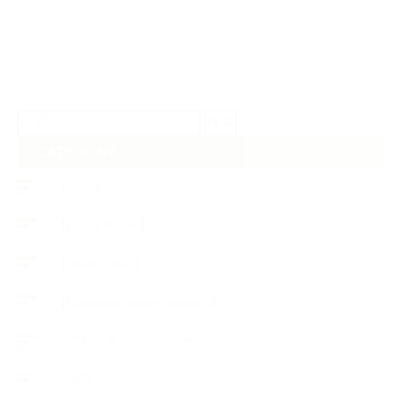
検
索:
CATEGORY
【News】
【Lesson Report】
【About school】
【Handmade Soap&Cosmetics】
++アロマティック・ハーバルライフ
++知識