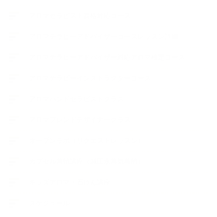
アロマセラピスト資格対応コース
アロマテラピーアドバイザーコースレッスン詳細
アロマテラピーアドバイザー対応アロマ検定コース
アロマテラピーインストラクターコース
アロマハンドセラピストクラス
アロマブレンドデザイナークラス
オープンラボ（リクエストレッスン）
カプセル蒸留講座（減圧水蒸気蒸留）
キッズアロマ・石けん講座
スケジュール