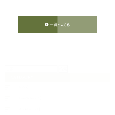
一覧へ戻る
検
索:
CATEGORY
【News】
【Lesson Report】
【About school】