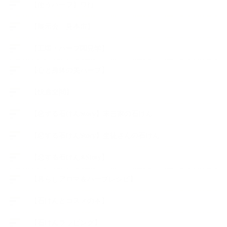
【使うハーブ】ワ行
【展示会、見本市】
【工場・ハーブ園見学】
【心と身体の美ハーブ】
【快適空間】
【恋する石けんStory】末吉家の石けん
【恋する石けんStory】生徒さんの石けん
【恋する石けん®Story】
【暮らしアロマ＆ハーブレシピ】
【石けんとコスメの本】
【石けんラッピング】