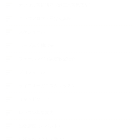
カプセル蒸留講座（減圧水蒸気蒸留）
キッズアロマ・石けん講座
スケジュール
ハーブ真空抽出法
フェールマヴィ認定教室紹介
プロフィール
ライフオーガニスタレッスン
リキッドソープ
レッスン募集案内
出張講座（イベント）
出張講座（企業・団体）