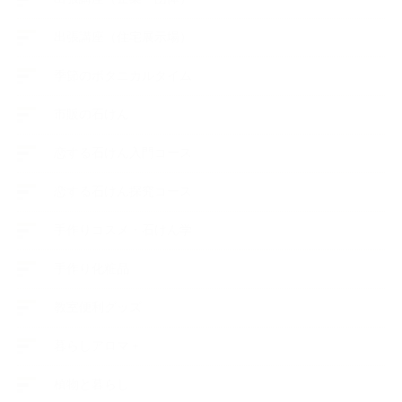
出張講座（住宅展示場）
季節のボタニカルタイム
市販の石けん
恋する石けん入門コース
恋する石けん探究コース
手作りコスメ・石けん学
手作り化粧品
教室便利グッズ
暮らしアロマ＋
植物と暮らし