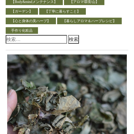
【Body&mindメンテナンス】
【アロマ環境/山】
【ガーデン】
【丁寧に暮らすこと】
【心と身体の美ハーブ】
【暮らしアロマ＆ハーブレシピ】
手作り化粧品
検
索: