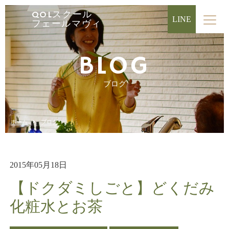
QOLスクール
LINE
フェールマヴィ
BLOG
ブログ
ホーム
ブログ
2015年05月18日
【ドクダミしごと】どくだみ
化粧水とお茶