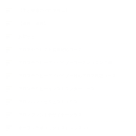
【美と健康のアロマ商品】
【道具・器具】
お知らせ
アロマセラピスト資格対応コース
アロマテラピーアドバイザーコースレッスン詳細
アロマテラピーアドバイザー対応アロマ検定コース
アロマテラピーインストラクターコース
アロマハンドセラピストクラス
アロマブレンドデザイナークラス
オープンラボ（リクエストレッスン）