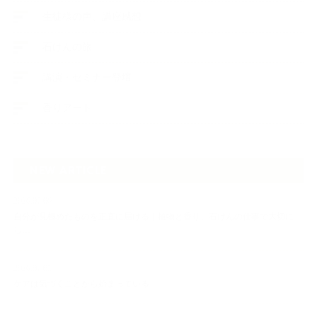
生徒様の声、講座感想
石けんの旅
講演・セミナー登壇
香りアート
NEW ARTICLE
2026.07.06
自分が見極めたものを正直に届ける｜植物と香り、石けんの仕事で大切に
し…
2026.07.01
ケアは気づくことから始まっている