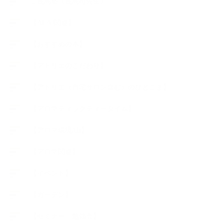
∟長島塾（長島司先生）
【AEAJ関連】
【おすすめの本】
【アトリエのこだわり】
【アトリエ（自宅サロン含む）のひとこま】
【アロマティックティータイム】
【アロマ環境/山】
【アロマ関連】
【イベント】
【ガーデン】
【セミナー、勉強会】