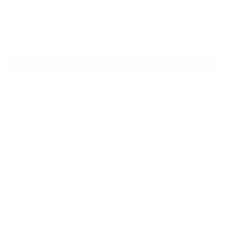
2026.06.30
アロマの源流をたずねて 〜植物は1人では生きていない〜
ARCHIVE
2026年7月
2026年6月
2026年5月
2026年4月
2025年9月
2025年8月
2025年7月