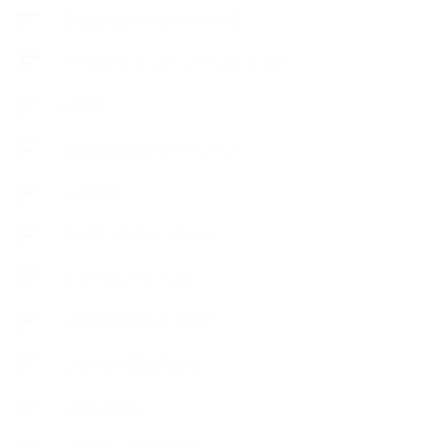
【Handmade Soap&Cosmetics】
++アロマティック・ハーバルライフ
++知識
【Body&mindメンテナンス】
++お勧め
【外部・出張/レッスン】
【コラボレーション】
∟季節の石けん＆アロマ
∟暮らしの質を高める
∟母乳石けん