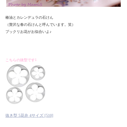
椿油とカレンデュラの石けん
（贅沢な春の石けんと呼んでいます。笑）
プックリお花がお似合いよ♪
こちらの抜型です⇩
抜き型 5花弁 4サイズ [510]