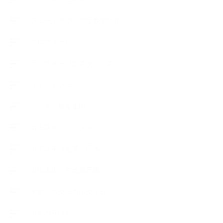
フェールマヴィ認定教室紹介
プロフィール
ライフオーガニスタレッスン
リキッドソープ
レッスン募集案内
出張講座（イベント）
出張講座（企業・団体）
出張講座（住宅展示場）
季節のボタニカルタイム
市販の石けん