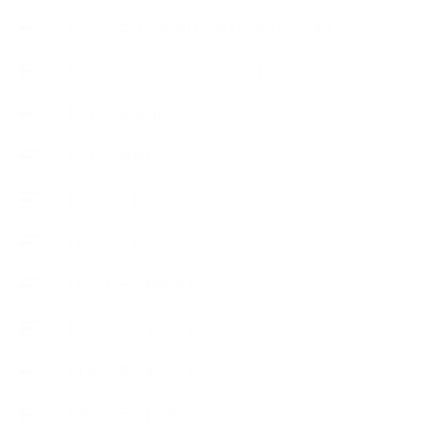
【アトリエ（自宅サロン含む）のひとこま】
【アロマティックティータイム】
【アロマ環境/山】
【アロマ関連】
【イベント】
【ガーデン】
【セミナー、勉強会】
【ハーブクッキング】
【丁寧に暮らすこと】
【使うハーブ】ア行