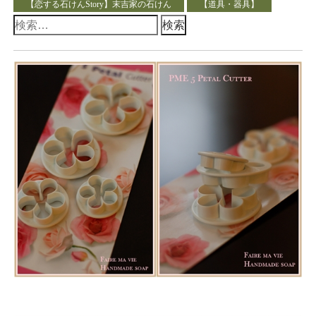
【恋する石けんStory】末吉家の石けん
【道具・器具】
検
索: