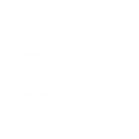
【Body&mindメンテナンス】
++お勧め
【外部・出張/レッスン】
【コラボレーション】
∟季節の石けん＆アロマ
∟暮らしの質を高める
∟母乳石けん
∟長島塾（長島司先生）
【AEAJ関連】
【おすすめの本】
【アトリエのこだわり】