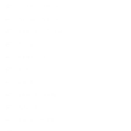
恋する石けん入門コース
恋する石けん探究コース
手作りコスメ・石けん学
手作り化粧品
教室便利グッズ
暮らしアロマ＋
植物と暮らし
生徒様の声、講座感想
石けんの旅
講演・セミナー登壇