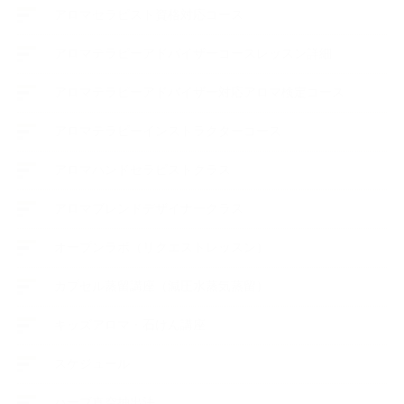
アロマセラピスト資格対応コース
アロマテラピーアドバイザーコースレッスン詳細
アロマテラピーアドバイザー対応アロマ検定コース
アロマテラピーインストラクターコース
アロマハンドセラピストクラス
アロマブレンドデザイナークラス
オープンラボ（リクエストレッスン）
カプセル蒸留講座（減圧水蒸気蒸留）
キッズアロマ・石けん講座
スケジュール
ハーブ真空抽出法