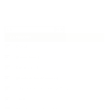
検
索:
CATEGORY
【News】
【Lesson Report】
【About school】
【Handmade Soap&Cosmetics】
++アロマティック・ハーバルライフ
++知識