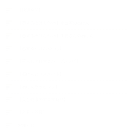
【快適空間】
【恋する石けんStory】末吉家の石けん
【恋する石けんStory】生徒さんの石けん
【恋する石けん®Story】
【暮らしアロマ＆ハーブレシピ】
【石けんとコスメの本】
【石けんラッピング】
【美と健康のアロマ商品】
【道具・器具】
お知らせ