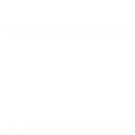
香りアート
NEW ARTICLE
2026.07.06
自分が見極めたものを正直に届ける｜植物と香り、石けんの仕事で大切に
し…
2026.07.01
ケアは気づくことから始まっている
2026.06.30
アロマの源流をたずねて 〜植物は1人では生きていない〜
ARCHIVE