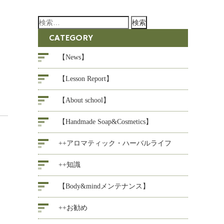
検
索:
CATEGORY
【News】
【Lesson Report】
【About school】
【Handmade Soap&Cosmetics】
++アロマティック・ハーバルライフ
++知識
【Body&mindメンテナンス】
++お勧め