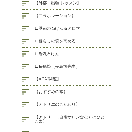
【外部・出張/レッスン】
【コラボレーション】
∟季節の石けん＆アロマ
∟暮らしの質を高める
∟母乳石けん
∟長島塾（長島司先生）
【AEAJ関連】
【おすすめの本】
【アトリエのこだわり】
【アトリエ（自宅サロン含む）のひと
こま】