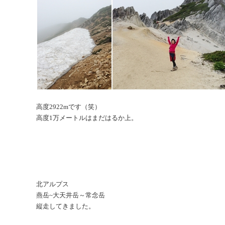
高度2922mです（笑）
高度1万メートルはまだはるか上。
北アルプス
燕岳~大天井岳～常念岳
縦走してきました。