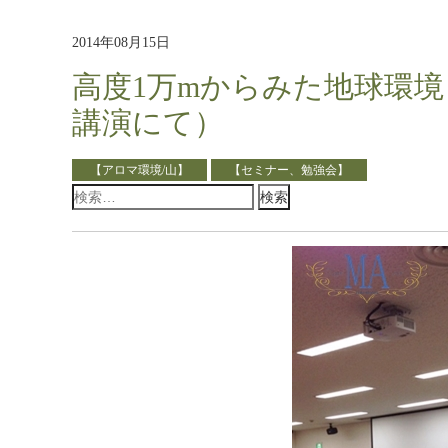
2014年08月15日
高度1万mからみた地球環境
講演にて）
【アロマ環境/山】
【セミナー、勉強会】
検
索: