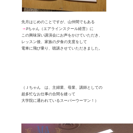
先月はじめのことですが、山仲間でもある
➠
J
ちゃん（エアラインスクール経営）
に
この興味深い講演会にお声をかけていただき、
レッスン後、家族の夕食の支度をして
電車に飛び乗り、聴講させていただきました。
（
Ｊちゃん
は、主婦業、母業、講師としての
超多忙なお仕事の合間を縫って
大学院に通われているスーパーウーマン！）