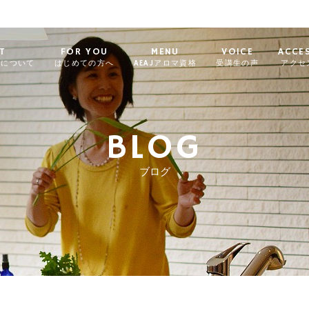
T
FOR YOU
MENU
VOICE
ACCE
ィについて
はじめての方へ
AEAJアロマ資格
受講生の声
アクセ
BLOG
ブログ