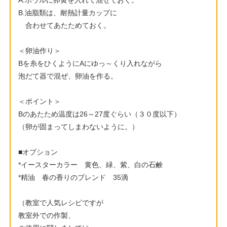
B.油脂類は、耐熱計量カップに
合わせてあたためておく。
＜卵油作り＞
Bを糸をひくようにAにゆっ～くり入れながら
泡だて器で混ぜ、卵油を作る。
＜ポイント＞
Bのあたため温度は26～27度ぐらい（３０度以下）
（卵が固まってしまわないように。）
■オプション
*イースターカラー 黄色、緑、紫、白の石鹸
*精油 春の香りのブレンド 35滴
（教室で人気レシピですが
教室外での作製、