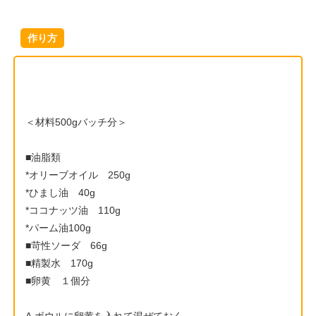
作り方
＜材料500gバッチ分＞
■油脂類
*オリーブオイル 250g
*ひまし油 40g
*ココナッツ油 110g
*パーム油100g
■苛性ソーダ 66g
■精製水 170g
■卵黄 １個分
A.ボウルに卵黄を入れて混ぜておく。