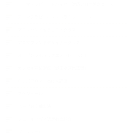
アロマテラピーアドバイザー対応アロマ検定コース
アロマテラピーインストラクターコース
アロマハンドセラピストクラス
アロマブレンドデザイナークラス
オープンラボ（リクエストレッスン）
カプセル蒸留講座（減圧水蒸気蒸留）
キッズアロマ・石けん講座
スケジュール
ハーブ真空抽出法
フェールマヴィ認定教室紹介
プロフィール