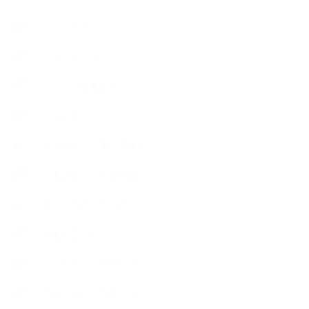
ライフオーガニスタレッスン
リキッドソープ
レッスン募集案内
出張講座（イベント）
出張講座（企業・団体）
出張講座（住宅展示場）
季節のボタニカルタイム
市販の石けん
恋する石けん入門コース
恋する石けん探究コース