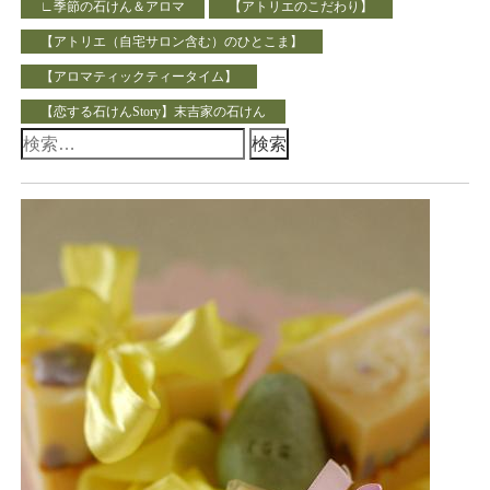
∟季節の石けん＆アロマ
【アトリエのこだわり】
【アトリエ（自宅サロン含む）のひとこま】
【アロマティックティータイム】
【恋する石けんStory】末吉家の石けん
検
索: