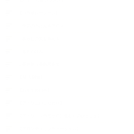
【外部・出張/レッスン】
【コラボレーション】
∟季節の石けん＆アロマ
∟暮らしの質を高める
∟母乳石けん
∟長島塾（長島司先生）
【AEAJ関連】
【おすすめの本】
【アトリエのこだわり】
【アトリエ（自宅サロン含む）のひとこま】
【アロマティックティータイム】