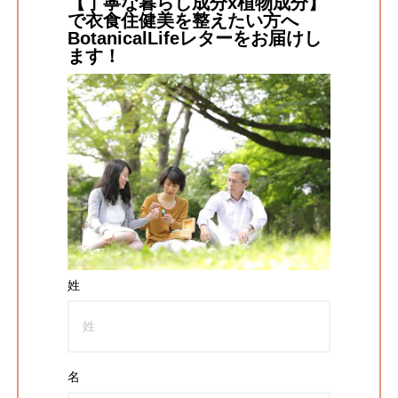
【丁寧な暮らし成分x植物成分】
で衣食住健美を整えたい方へ
BotanicalLifeレターをお届けし
ます！
姓
名