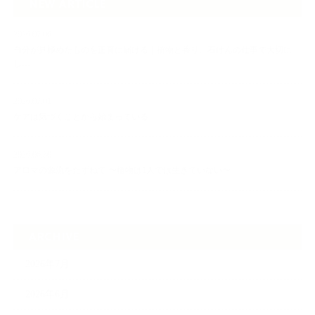
NEW ARTICLE
2026.07.06
自分が見極めたものを正直に届ける｜植物と香り、石けんの仕事で大切に
し…
2026.07.01
ケアは気づくことから始まっている
2026.06.30
アロマの源流をたずねて 〜植物は1人では生きていない〜
ARCHIVE
2026年7月
2026年6月