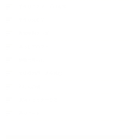
手作りコスメ・石けん学
手作り化粧品
教室便利グッズ
暮らしアロマ＋
植物と暮らし
生徒様の声、講座感想
石けんの旅
講演・セミナー登壇
香りアート