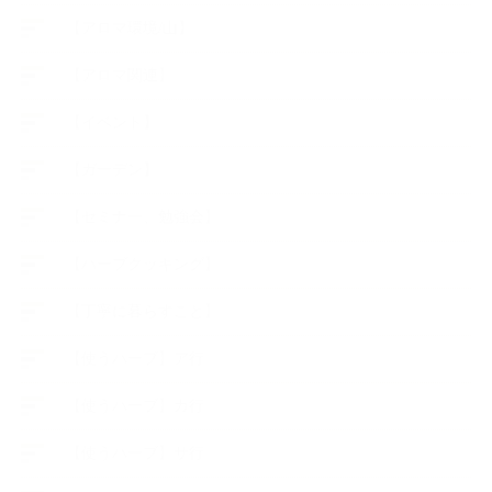
【アロマ環境/山】
【アロマ関連】
【イベント】
【ガーデン】
【セミナー、勉強会】
【ハーブクッキング】
【丁寧に暮らすこと】
【使うハーブ】ア行
【使うハーブ】カ行
【使うハーブ】サ行