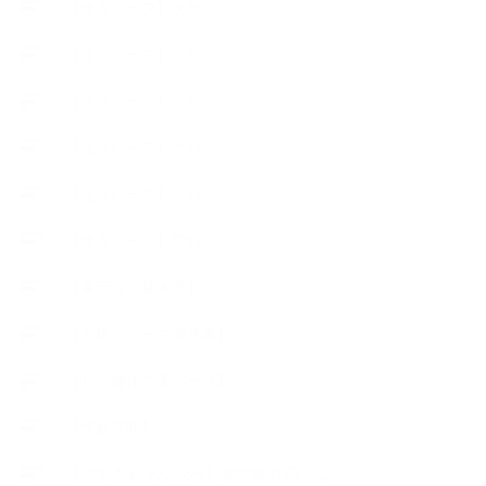
【使うハーブ】タ行
【使うハーブ】ハ行
【使うハーブ】マ行
【使うハーブ】ヤ行
【使うハーブ】ラ行
【使うハーブ】ワ行
【展示会、見本市】
【工場・ハーブ園見学】
【心と身体の美ハーブ】
【快適空間】
【恋する石けんStory】末吉家の石けん