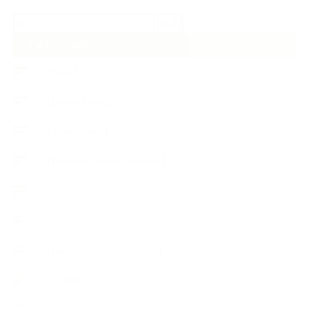
検
索:
CATEGORY
【News】
【Lesson Report】
【About school】
【Handmade Soap&Cosmetics】
++アロマティック・ハーバルライフ
++知識
【Body&mindメンテナンス】
++お勧め