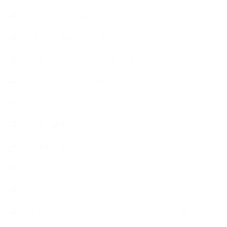
【恋する石けんStory】生徒さんの石けん
【恋する石けん®Story】
【暮らしアロマ＆ハーブレシピ】
【石けんとコスメの本】
【石けんラッピング】
【美と健康のアロマ商品】
【道具・器具】
お知らせ
アロマセラピスト資格対応コース
アロマテラピーアドバイザーコースレッスン詳細