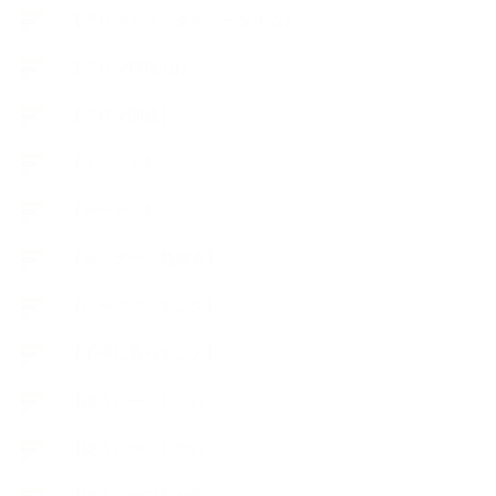
【アロマティックティータイム】
【アロマ環境/山】
【アロマ関連】
【イベント】
【ガーデン】
【セミナー、勉強会】
【ハーブクッキング】
【丁寧に暮らすこと】
【使うハーブ】ア行
【使うハーブ】カ行