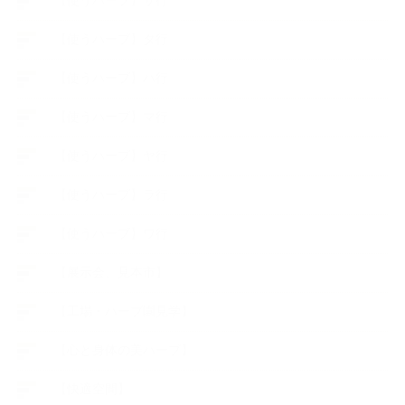
【使うハーブ】サ行
【使うハーブ】タ行
【使うハーブ】ハ行
【使うハーブ】マ行
【使うハーブ】ヤ行
【使うハーブ】ラ行
【使うハーブ】ワ行
【展示会、見本市】
【工場・ハーブ園見学】
【心と身体の美ハーブ】
【快適空間】