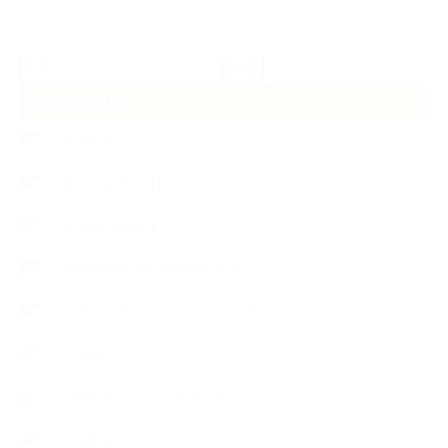
検
索:
CATEGORY
【News】
【Lesson Report】
【About school】
【Handmade Soap&Cosmetics】
++アロマティック・ハーバルライフ
++知識
【Body&mindメンテナンス】
++お勧め