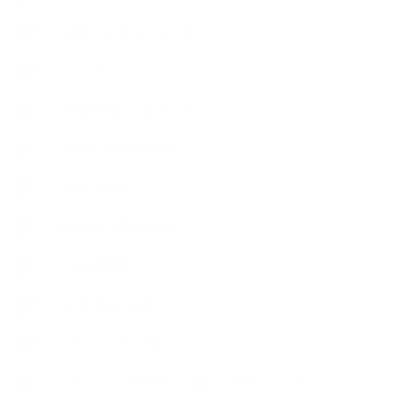
【外部・出張/レッスン】
【コラボレーション】
∟季節の石けん＆アロマ
∟暮らしの質を高める
∟母乳石けん
∟長島塾（長島司先生）
【AEAJ関連】
【おすすめの本】
【アトリエのこだわり】
【アトリエ（自宅サロン含む）のひとこま】