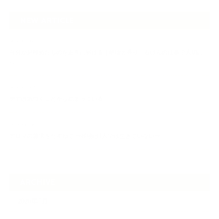
NEW ARTICLE
2026.07.06
自分が見極めたものを正直に届ける｜植物と香り、石けんの仕事で大切に
し…
2026.07.01
ケアは気づくことから始まっている
2026.06.30
アロマの源流をたずねて 〜植物は1人では生きていない〜
ARCHIVE
2026年7月