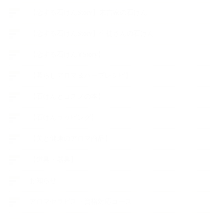
【恋する石けんStory】末吉家の石けん
【恋する石けんStory】生徒さんの石けん
【恋する石けん®Story】
【暮らしアロマ＆ハーブレシピ】
【石けんとコスメの本】
【石けんラッピング】
【美と健康のアロマ商品】
【道具・器具】
お知らせ
アロマセラピスト資格対応コース