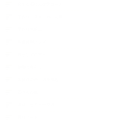
恋する石けん探究コース
手作りコスメ・石けん学
手作り化粧品
教室便利グッズ
暮らしアロマ＋
植物と暮らし
生徒様の声、講座感想
石けんの旅
講演・セミナー登壇
香りアート