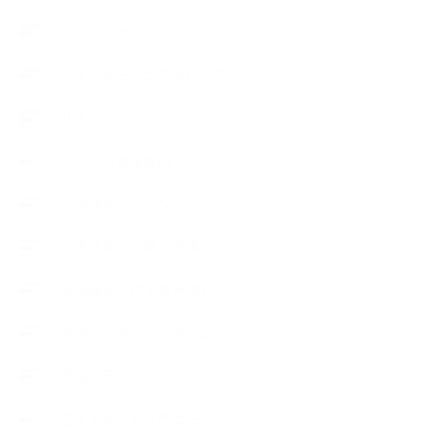
プロフィール
ライフオーガニスタレッスン
リキッドソープ
レッスン募集案内
出張講座（イベント）
出張講座（企業・団体）
出張講座（住宅展示場）
季節のボタニカルタイム
市販の石けん
恋する石けん入門コース