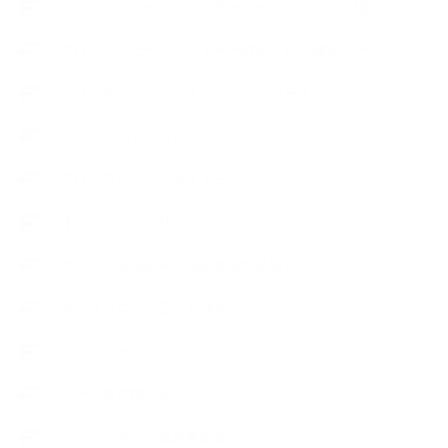
アロマテラピーアドバイザーコースレッスン詳細
アロマテラピーアドバイザー対応アロマ検定コース
アロマテラピーインストラクターコース
アロマハンドセラピストクラス
アロマブレンドデザイナークラス
オープンラボ（リクエストレッスン）
カプセル蒸留講座（減圧水蒸気蒸留）
キッズアロマ・石けん講座
スケジュール
ハーブ真空抽出法
フェールマヴィ認定教室紹介