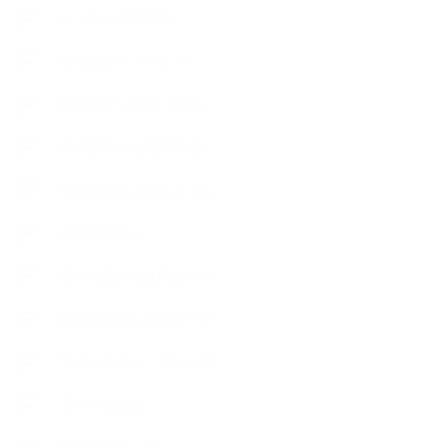
レッスン募集案内
出張講座（イベント）
出張講座（企業・団体）
出張講座（住宅展示場）
季節のボタニカルタイム
市販の石けん
恋する石けん入門コース
恋する石けん探究コース
手作りコスメ・石けん学
手作り化粧品