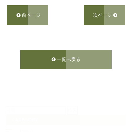
前ページ
次ページ
一覧へ戻る
検
索:
CATEGORY
【News】