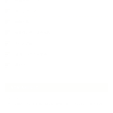
教室便利グッズ
暮らしアロマ＋
植物と暮らし
生徒様の声、講座感想
石けんの旅
講演・セミナー登壇
香りアート
NEW ARTICLE
2026.07.06
自分が見極めたものを正直に届ける｜植物と香り、石けんの仕事で大切に
し…