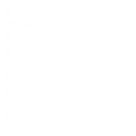
【Lesson Report】
【About school】
【Handmade Soap&Cosmetics】
++アロマティック・ハーバルライフ
++知識
【Body&mindメンテナンス】
++お勧め
【外部・出張/レッスン】
【コラボレーション】
∟季節の石けん＆アロマ