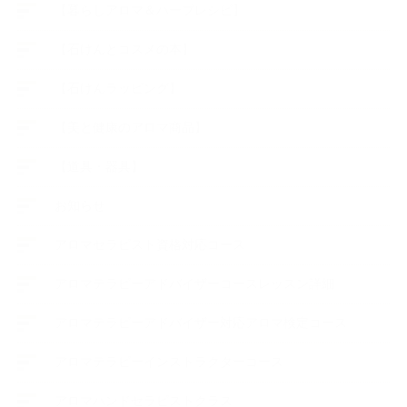
【暮らしアロマ＆ハーブレシピ】
【石けんとコスメの本】
【石けんラッピング】
【美と健康のアロマ商品】
【道具・器具】
お知らせ
アロマセラピスト資格対応コース
アロマテラピーアドバイザーコースレッスン詳細
アロマテラピーアドバイザー対応アロマ検定コース
アロマテラピーインストラクターコース
アロマハンドセラピストクラス