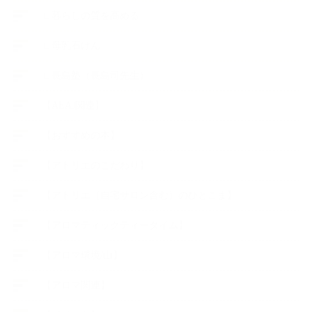
∟暮らしの質を高める
∟母乳石けん
∟長島塾（長島司先生）
【AEAJ関連】
【おすすめの本】
【アトリエのこだわり】
【アトリエ（自宅サロン含む）のひとこま】
【アロマティックティータイム】
【アロマ環境/山】
【アロマ関連】