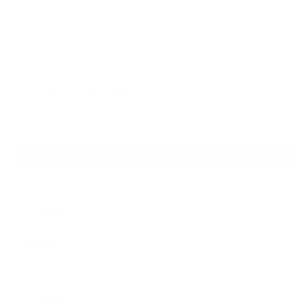
2026.07.01
ケアは気づくことから始まっている
2026.06.30
アロマの源流をたずねて 〜植物は1人では生きていない〜
ARCHIVE
2026年7月
2026年6月
2026年5月
2026年4月
2025年9月