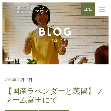
QOLスクール
LINE
フェールマヴィ
BLOG
ブログ
ホーム
ブログ
2008年08月03日
【国産ラベンダーと蒸留】フ
ァーム富田にて