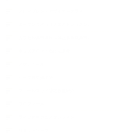
アロマブレンドデザイナークラス
オープンラボ（リクエストレッスン）
カプセル蒸留講座（減圧水蒸気蒸留）
キッズアロマ・石けん講座
スケジュール
ハーブ真空抽出法
フェールマヴィ認定教室紹介
プロフィール
ライフオーガニスタレッスン
リキッドソープ