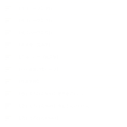
【使うハーブ】ヤ行
【使うハーブ】ラ行
【使うハーブ】ワ行
【展示会、見本市】
【工場・ハーブ園見学】
【心と身体の美ハーブ】
【快適空間】
【恋する石けんStory】末吉家の石けん
【恋する石けんStory】生徒さんの石けん
【恋する石けん®Story】