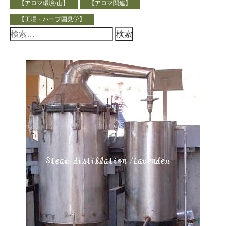
【アロマ環境/山】
【アロマ関連】
【工場・ハーブ園見学】
検
索: