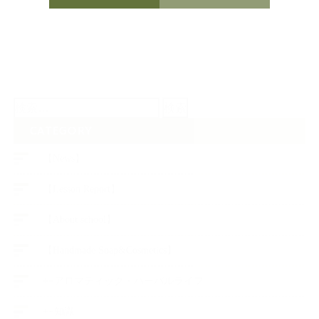
検
索:
CATEGORY
【News】
【Lesson Report】
【About school】
【Handmade Soap&Cosmetics】
++アロマティック・ハーバルライフ
++知識