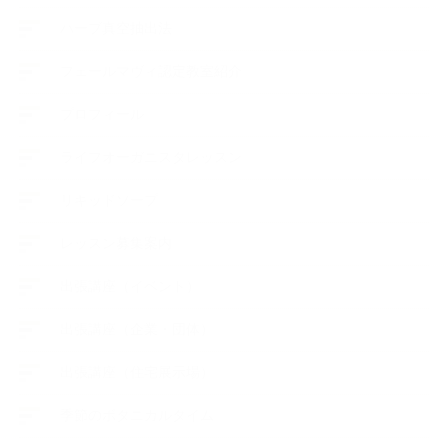
ハーブ真空抽出法
フェールマヴィ認定教室紹介
プロフィール
ライフオーガニスタレッスン
リキッドソープ
レッスン募集案内
出張講座（イベント）
出張講座（企業・団体）
出張講座（住宅展示場）
季節のボタニカルタイム