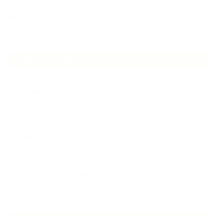
香りアート
NEW ARTICLE
2026.07.06
自分が見極めたものを正直に届ける｜植物と香り、石けんの仕事で大切に
し…
2026.07.01
ケアは気づくことから始まっている
2026.06.30
アロマの源流をたずねて 〜植物は1人では生きていない〜