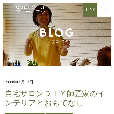
QOLスクール
LINE
フェールマヴィ
BLOG
ブログ
ホーム
ブログ
2008年05月13日
自宅サロンＤＩＹ師匠家のイ
ンテリアとおもてなし