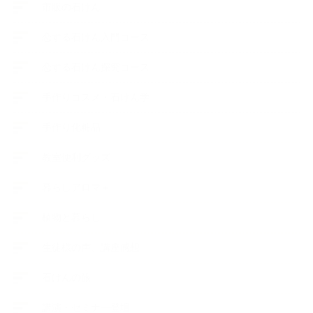
市販の石けん
恋する石けん入門コース
恋する石けん探究コース
手作りコスメ・石けん学
手作り化粧品
教室便利グッズ
暮らしアロマ＋
植物と暮らし
生徒様の声、講座感想
石けんの旅
講演・セミナー登壇