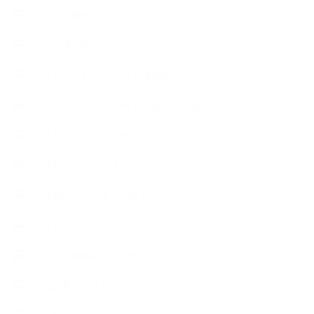
【心と身体の美ハーブ】
【快適空間】
【恋する石けんStory】末吉家の石けん
【恋する石けんStory】生徒さんの石けん
【恋する石けん®Story】
【暮らしアロマ＆ハーブレシピ】
【石けんとコスメの本】
【石けんラッピング】
【美と健康のアロマ商品】
【道具・器具】