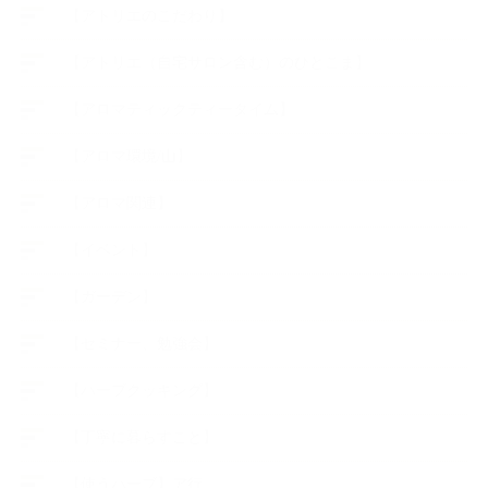
【アトリエのこだわり】
【アトリエ（自宅サロン含む）のひとこま】
【アロマティックティータイム】
【アロマ環境/山】
【アロマ関連】
【イベント】
【ガーデン】
【セミナー、勉強会】
【ハーブクッキング】
【丁寧に暮らすこと】
【使うハーブ】ア行