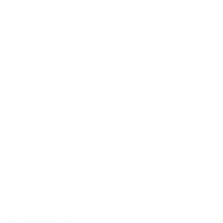
お知らせ
アロマセラピスト資格対応コース
アロマテラピーアドバイザーコースレッスン詳細
アロマテラピーアドバイザー対応アロマ検定コース
アロマテラピーインストラクターコース
アロマハンドセラピストクラス
アロマブレンドデザイナークラス
オープンラボ（リクエストレッスン）
カプセル蒸留講座（減圧水蒸気蒸留）
キッズアロマ・石けん講座
スケジュール