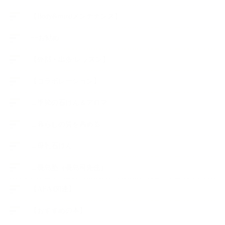
【Body&mindメンテナンス】
++お勧め
【外部・出張/レッスン】
【コラボレーション】
∟季節の石けん＆アロマ
∟暮らしの質を高める
∟母乳石けん
∟長島塾（長島司先生）
【AEAJ関連】
【おすすめの本】