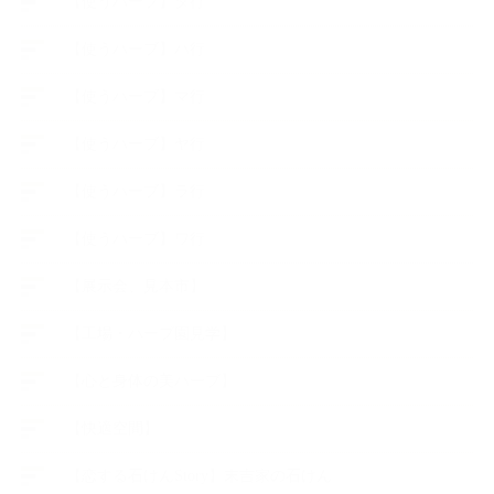
【使うハーブ】タ行
【使うハーブ】ハ行
【使うハーブ】マ行
【使うハーブ】ヤ行
【使うハーブ】ラ行
【使うハーブ】ワ行
【展示会、見本市】
【工場・ハーブ園見学】
【心と身体の美ハーブ】
【快適空間】
【恋する石けんStory】末吉家の石けん