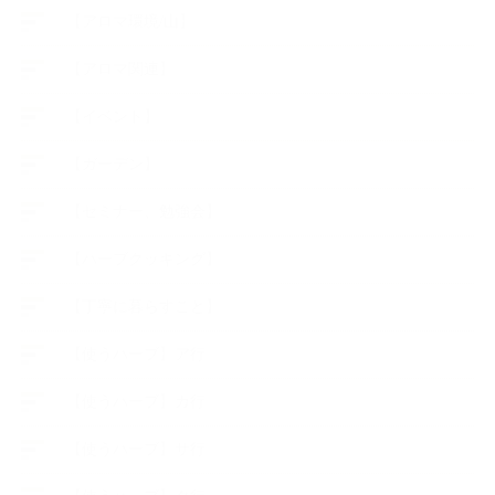
【アロマ環境/山】
【アロマ関連】
【イベント】
【ガーデン】
【セミナー、勉強会】
【ハーブクッキング】
【丁寧に暮らすこと】
【使うハーブ】ア行
【使うハーブ】カ行
【使うハーブ】サ行