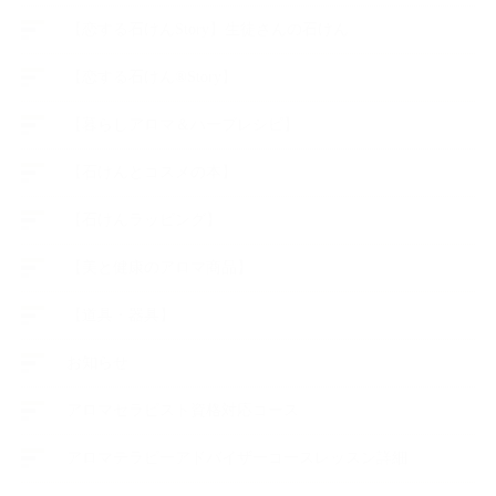
【恋する石けんStory】生徒さんの石けん
【恋する石けん®Story】
【暮らしアロマ＆ハーブレシピ】
【石けんとコスメの本】
【石けんラッピング】
【美と健康のアロマ商品】
【道具・器具】
お知らせ
アロマセラピスト資格対応コース
アロマテラピーアドバイザーコースレッスン詳細