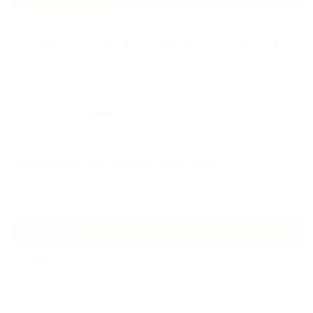
NEW ARTICLE
2026.07.06
自分が見極めたものを正直に届ける｜植物と香り、石けんの仕事で大切に
し…
2026.07.01
ケアは気づくことから始まっている
2026.06.30
アロマの源流をたずねて 〜植物は1人では生きていない〜
ARCHIVE
2026年7月
2026年6月