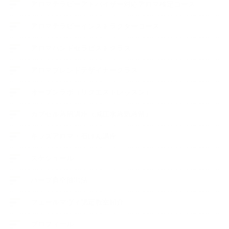
アロマテラピーアドバイザー対応アロマ検定コース
アロマテラピーインストラクターコース
アロマハンドセラピストクラス
アロマブレンドデザイナークラス
オープンラボ（リクエストレッスン）
カプセル蒸留講座（減圧水蒸気蒸留）
キッズアロマ・石けん講座
スケジュール
ハーブ真空抽出法
フェールマヴィ認定教室紹介
プロフィール