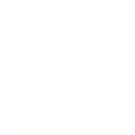
手作りコスメ・石けん学
手作り化粧品
教室便利グッズ
暮らしアロマ＋
植物と暮らし
生徒様の声、講座感想
石けんの旅
講演・セミナー登壇
香りアート