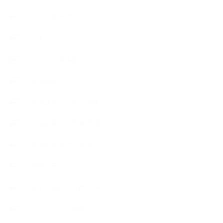
ライフオーガニスタレッスン
リキッドソープ
レッスン募集案内
出張講座（イベント）
出張講座（企業・団体）
出張講座（住宅展示場）
季節のボタニカルタイム
市販の石けん
恋する石けん入門コース
恋する石けん探究コース