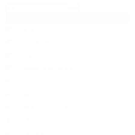
検
索:
CATEGORY
【News】
【Lesson Report】
【About school】
【Handmade Soap&Cosmetics】
++アロマティック・ハーバルライフ
++知識
【Body&mindメンテナンス】
++お勧め
【外部・出張/レッスン】