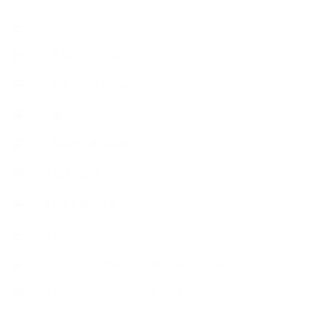
【コラボレーション】
∟季節の石けん＆アロマ
∟暮らしの質を高める
∟母乳石けん
∟長島塾（長島司先生）
【AEAJ関連】
【おすすめの本】
【アトリエのこだわり】
【アトリエ（自宅サロン含む）のひとこま】
【アロマティックティータイム】