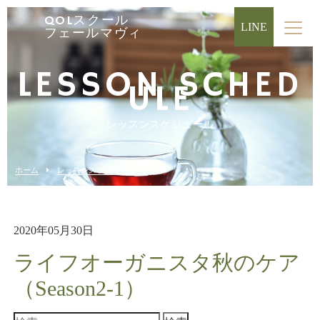
QOLスクール
LINE
フェールマヴィ
LESSON SCHED
ULE
レッスンスケジュール
ホーム
レッスンスケジュール
2020年05月30日
ライフオーガニスタ秋のケア
（Season2-1）