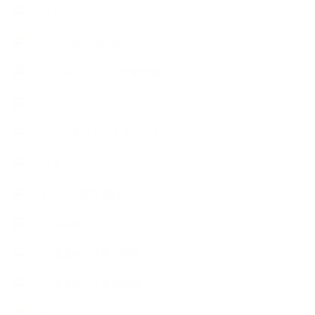
スケジュール
ハーブ真空抽出法
フェールマヴィ認定教室紹介
プロフィール
ライフオーガニスタレッスン
リキッドソープ
レッスン募集案内
出張講座（イベント）
出張講座（企業・団体）
出張講座（住宅展示場）
季節のボタニカルタイム