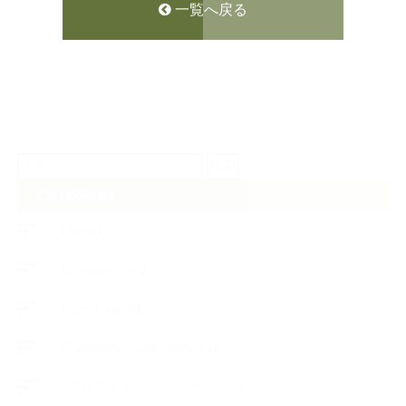
一覧へ戻る
検
索:
CATEGORY
【News】
【Lesson Report】
【About school】
【Handmade Soap&Cosmetics】
++アロマティック・ハーバルライフ