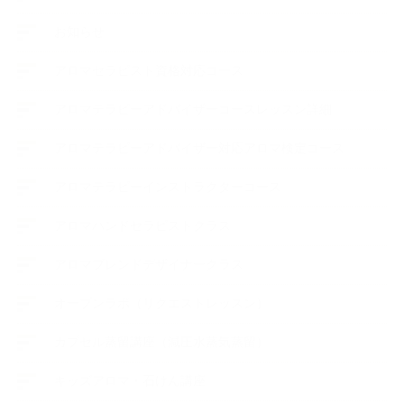
お知らせ
アロマセラピスト資格対応コース
アロマテラピーアドバイザーコースレッスン詳細
アロマテラピーアドバイザー対応アロマ検定コース
アロマテラピーインストラクターコース
アロマハンドセラピストクラス
アロマブレンドデザイナークラス
オープンラボ（リクエストレッスン）
カプセル蒸留講座（減圧水蒸気蒸留）
キッズアロマ・石けん講座