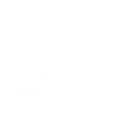
++知識
【Body&mindメンテナンス】
++お勧め
【外部・出張/レッスン】
【コラボレーション】
∟季節の石けん＆アロマ
∟暮らしの質を高める
∟母乳石けん
∟長島塾（長島司先生）
【AEAJ関連】