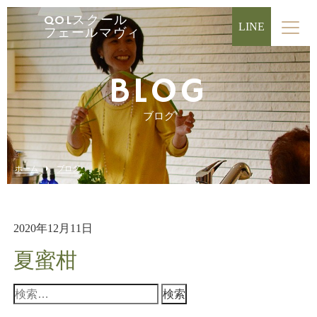
QOLスクール
LINE
フェールマヴィ
BLOG
ブログ
ホーム
ブログ
2020年12月11日
夏蜜柑
検
索: