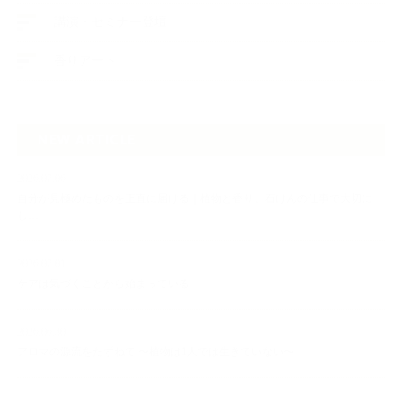
講演・セミナー登壇
香りアート
NEW ARTICLE
2026.07.06
自分が見極めたものを正直に届ける｜植物と香り、石けんの仕事で大切に
し…
2026.07.01
ケアは気づくことから始まっている
2026.06.30
アロマの源流をたずねて 〜植物は1人では生きていない〜