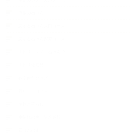
市販の石けん
恋する石けん入門コース
恋する石けん探究コース
手作りコスメ・石けん学
手作り化粧品
教室便利グッズ
暮らしアロマ＋
植物と暮らし
生徒様の声、講座感想
石けんの旅