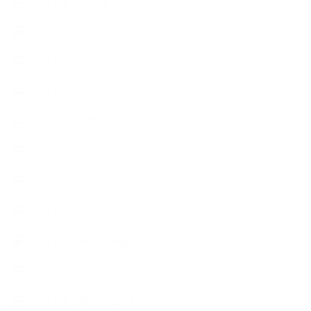
【おすすめの本】
【アトリエのこだわり】
【アトリエ（自宅サロン含む）のひとこま】
【アロマティックティータイム】
【アロマ環境/山】
【アロマ関連】
【イベント】
【ガーデン】
【セミナー、勉強会】
【ハーブクッキング】
【丁寧に暮らすこと】