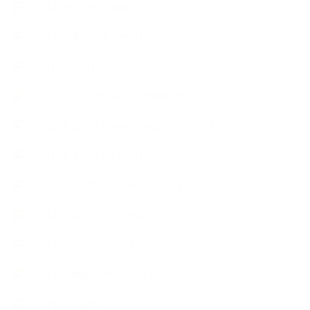
【工場・ハーブ園見学】
【心と身体の美ハーブ】
【快適空間】
【恋する石けんStory】末吉家の石けん
【恋する石けんStory】生徒さんの石けん
【恋する石けん®Story】
【暮らしアロマ＆ハーブレシピ】
【石けんとコスメの本】
【石けんラッピング】
【美と健康のアロマ商品】
【道具・器具】