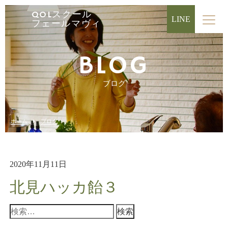
QOLスクール
LINE
フェールマヴィ
BLOG
ブログ
ホーム
ブログ
2020年11月11日
北見ハッカ飴３
検
索: