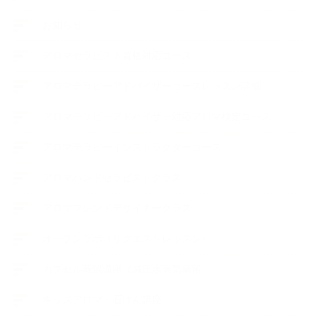
お知らせ
アロマセラピスト資格対応コース
アロマテラピーアドバイザーコースレッスン詳細
アロマテラピーアドバイザー対応アロマ検定コース
アロマテラピーインストラクターコース
アロマハンドセラピストクラス
アロマブレンドデザイナークラス
オープンラボ（リクエストレッスン）
カプセル蒸留講座（減圧水蒸気蒸留）
キッズアロマ・石けん講座