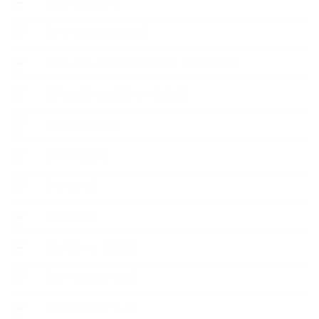
【おすすめの本】
【アトリエのこだわり】
【アトリエ（自宅サロン含む）のひとこま】
【アロマティックティータイム】
【アロマ環境/山】
【アロマ関連】
【イベント】
【ガーデン】
【セミナー、勉強会】
【ハーブクッキング】
【丁寧に暮らすこと】