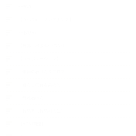
++知識
【Body&mindメンテナンス】
++お勧め
【外部・出張/レッスン】
【コラボレーション】
∟季節の石けん＆アロマ
∟暮らしの質を高める
∟母乳石けん
∟長島塾（長島司先生）
【AEAJ関連】