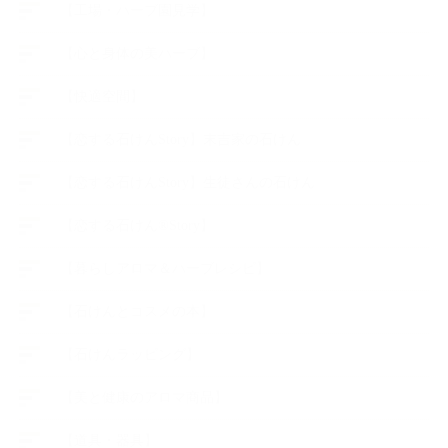
【工場・ハーブ園見学】
【心と身体の美ハーブ】
【快適空間】
【恋する石けんStory】末吉家の石けん
【恋する石けんStory】生徒さんの石けん
【恋する石けん®Story】
【暮らしアロマ＆ハーブレシピ】
【石けんとコスメの本】
【石けんラッピング】
【美と健康のアロマ商品】
【道具・器具】