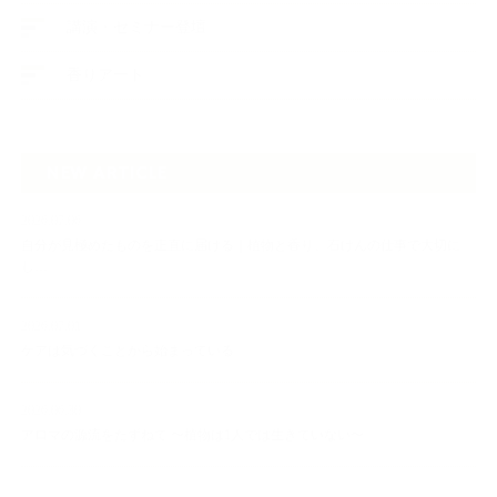
講演・セミナー登壇
香りアート
NEW ARTICLE
2026.07.06
自分が見極めたものを正直に届ける｜植物と香り、石けんの仕事で大切に
し…
2026.07.01
ケアは気づくことから始まっている
2026.06.30
アロマの源流をたずねて 〜植物は1人では生きていない〜