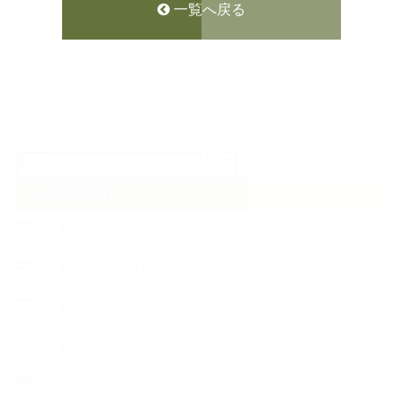
一覧へ戻る
検
索:
CATEGORY
【News】
【Lesson Report】
【About school】
【Handmade Soap&Cosmetics】
++アロマティック・ハーバルライフ