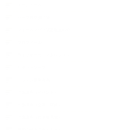
スケジュール
ハーブ真空抽出法
フェールマヴィ認定教室紹介
プロフィール
ライフオーガニスタレッスン
リキッドソープ
レッスン募集案内
出張講座（イベント）
出張講座（企業・団体）
出張講座（住宅展示場）
季節のボタニカルタイム