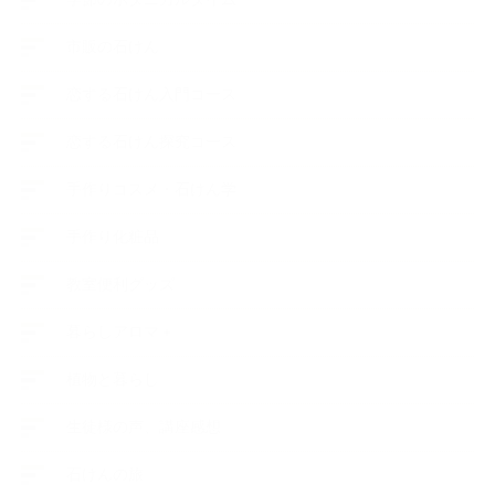
市販の石けん
恋する石けん入門コース
恋する石けん探究コース
手作りコスメ・石けん学
手作り化粧品
教室便利グッズ
暮らしアロマ＋
植物と暮らし
生徒様の声、講座感想
石けんの旅