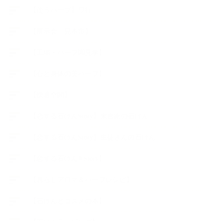
【使うハーブ】ワ行
【展示会、見本市】
【工場・ハーブ園見学】
【心と身体の美ハーブ】
【快適空間】
【恋する石けんStory】末吉家の石けん
【恋する石けんStory】生徒さんの石けん
【恋する石けん®Story】
【暮らしアロマ＆ハーブレシピ】
【石けんとコスメの本】