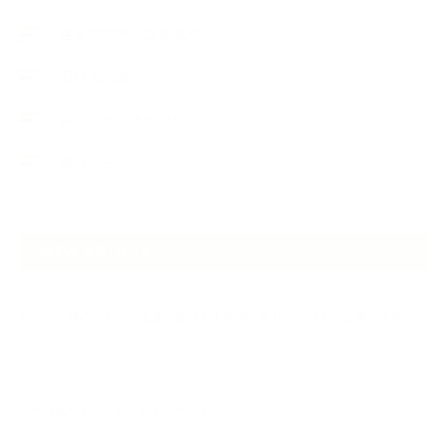
生徒様の声、講座感想
石けんの旅
講演・セミナー登壇
香りアート
NEW ARTICLE
2026.07.06
自分が見極めたものを正直に届ける｜植物と香り、石けんの仕事で大切に
し…
2026.07.01
ケアは気づくことから始まっている