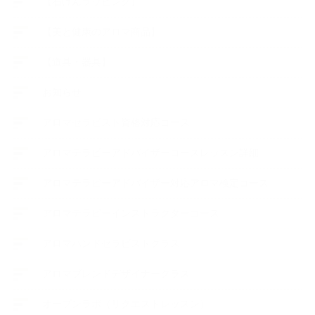
【石けんラッピング】
【美と健康のアロマ商品】
【道具・器具】
お知らせ
アロマセラピスト資格対応コース
アロマテラピーアドバイザーコースレッスン詳細
アロマテラピーアドバイザー対応アロマ検定コース
アロマテラピーインストラクターコース
アロマハンドセラピストクラス
アロマブレンドデザイナークラス
オープンラボ（リクエストレッスン）