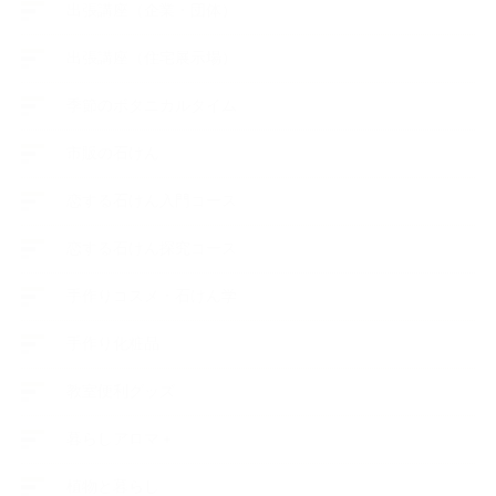
出張講座（企業・団体）
出張講座（住宅展示場）
季節のボタニカルタイム
市販の石けん
恋する石けん入門コース
恋する石けん探究コース
手作りコスメ・石けん学
手作り化粧品
教室便利グッズ
暮らしアロマ＋
植物と暮らし