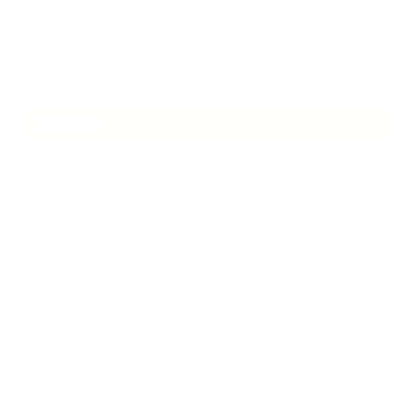
2026.06.30
アロマの源流をたずねて 〜植物は1人では生きていない〜
ARCHIVE
2026年7月
2026年6月
2026年5月
2026年4月
2025年9月
2025年8月
2025年7月