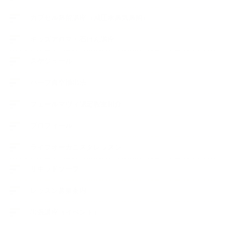
カプセル蒸留講座（減圧水蒸気蒸留）
キッズアロマ・石けん講座
スケジュール
ハーブ真空抽出法
フェールマヴィ認定教室紹介
プロフィール
ライフオーガニスタレッスン
リキッドソープ
レッスン募集案内
出張講座（イベント）