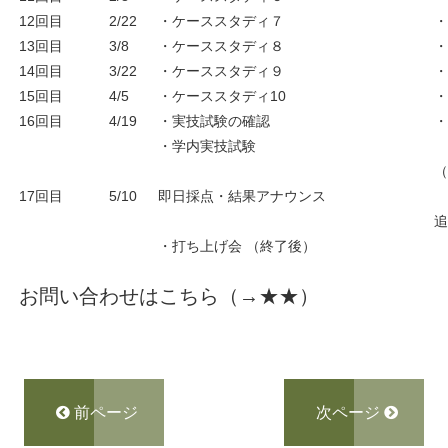
12回目
2/22
・ケーススタディ７
13回目
3/8
・ケーススタディ８
14回目
3/22
・ケーススタディ９
15回目
4/5
・ケーススタディ10
16回目
4/19
・実技試験の確認
・学内実技試験
17回目
5/10
即日採点・結果アナウンス
・打ち上げ会 （終了後）
お問い合わせはこちら（→
★★
）
前ページ
次ページ