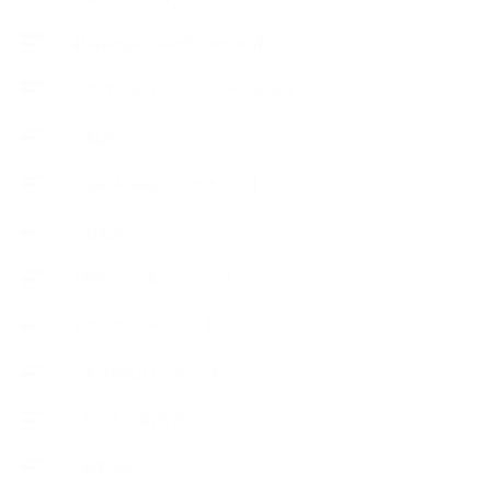
【Handmade Soap&Cosmetics】
++アロマティック・ハーバルライフ
++知識
【Body&mindメンテナンス】
++お勧め
【外部・出張/レッスン】
【コラボレーション】
∟季節の石けん＆アロマ
∟暮らしの質を高める
∟母乳石けん