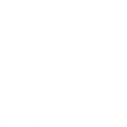
【石けんラッピング】
【美と健康のアロマ商品】
【道具・器具】
お知らせ
アロマセラピスト資格対応コース
アロマテラピーアドバイザーコースレッスン詳細
アロマテラピーアドバイザー対応アロマ検定コース
アロマテラピーインストラクターコース
アロマハンドセラピストクラス
アロマブレンドデザイナークラス
オープンラボ（リクエストレッスン）