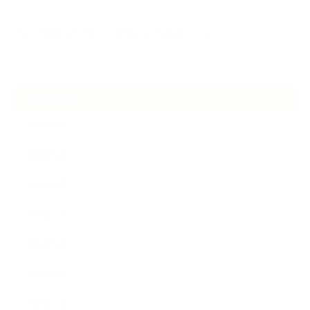
2026.06.30
アロマの源流をたずねて 〜植物は1人では生きていない〜
ARCHIVE
2026年7月
2026年6月
2026年5月
2026年4月
2025年9月
2025年8月
2025年7月