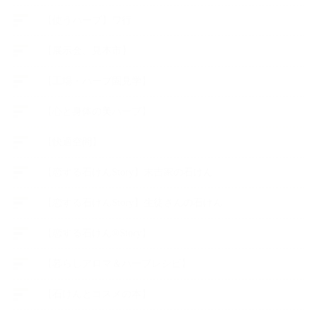
【使うハーブ】ワ行
【展示会、見本市】
【工場・ハーブ園見学】
【心と身体の美ハーブ】
【快適空間】
【恋する石けんStory】末吉家の石けん
【恋する石けんStory】生徒さんの石けん
【恋する石けん®Story】
【暮らしアロマ＆ハーブレシピ】
【石けんとコスメの本】