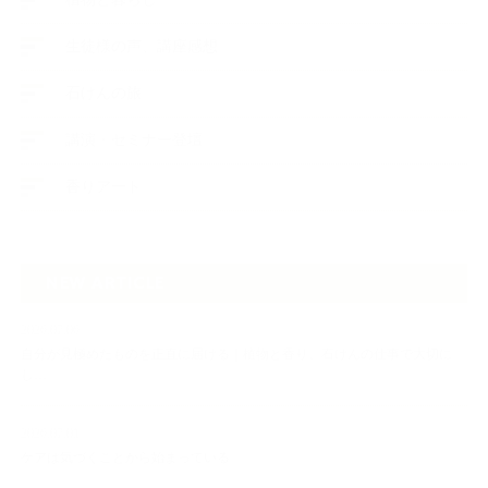
生徒様の声、講座感想
石けんの旅
講演・セミナー登壇
香りアート
NEW ARTICLE
2026.07.06
自分が見極めたものを正直に届ける｜植物と香り、石けんの仕事で大切に
し…
2026.07.01
ケアは気づくことから始まっている