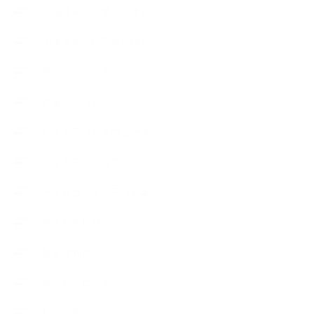
出張講座（企業・団体）
出張講座（住宅展示場）
季節のボタニカルタイム
市販の石けん
恋する石けん入門コース
恋する石けん探究コース
手作りコスメ・石けん学
手作り化粧品
教室便利グッズ
暮らしアロマ＋
植物と暮らし