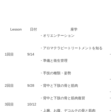
Lesson
日付
座学
・オリエンテーション
・アロマテラピートリートメントを知る
1回目
9/14
・準備と衛生管理
・手技の種類・姿勢
2回目
9/28
・背中と下肢の骨と筋肉
・背中と下肢の骨と筋肉復習
3回目
10/12
・上腕、お腹、デコルテの骨と筋肉