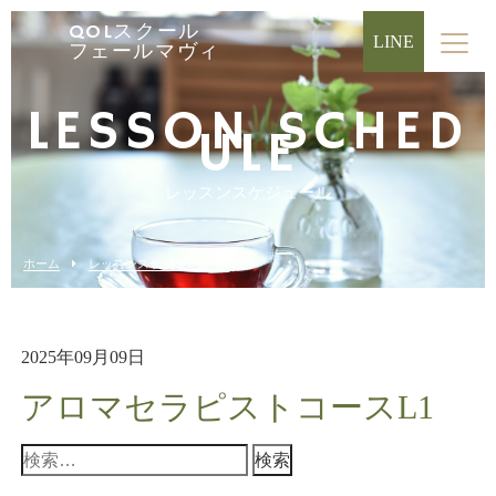
QOLスクール
LINE
フェールマヴィ
LESSON SCHED
ULE
レッスンスケジュール
ホーム
レッスンスケジュール
2025年09月09日
アロマセラピストコースL1
検
索: