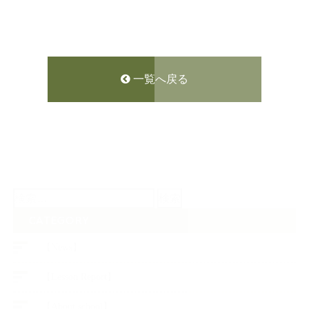
一覧へ戻る
検
索:
CATEGORY
【News】
【Lesson Report】
【About school】