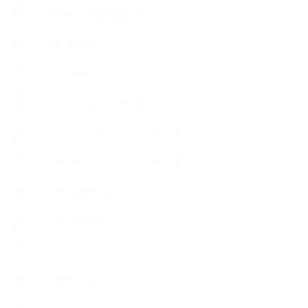
∟長島塾（長島司先生）
【AEAJ関連】
【おすすめの本】
【アトリエのこだわり】
【アトリエ（自宅サロン含む）のひとこま】
【アロマティックティータイム】
【アロマ環境/山】
【アロマ関連】
【イベント】
【ガーデン】