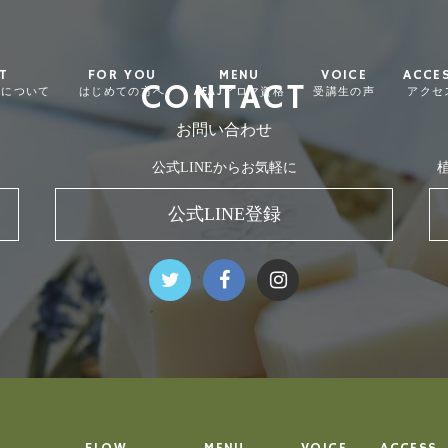
T
FOR YOU
MENU
VOICE
ACCE
CONTACT
ィについて
はじめての方へ
AEAJアロマ資格
受講生の声
アクセ
お問い合わせ
公式LINEからお気軽に
公式LINE登録
FLOW
MENU
VOICE
ACCESS