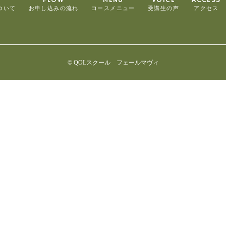
ついて
お申し込みの流れ
コースメニュー
受講生の声
アクセス
© QOLスクール フェールマヴィ