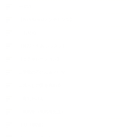
++知識
【Body&mindメンテナンス】
++お勧め
【外部・出張/レッスン】
【コラボレーション】
∟季節の石けん＆アロマ
∟暮らしの質を高める
∟母乳石けん
∟長島塾（長島司先生）
【AEAJ関連】