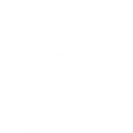
【工場・ハーブ園見学】
【心と身体の美ハーブ】
【快適空間】
【恋する石けんStory】末吉家の石けん
【恋する石けんStory】生徒さんの石けん
【恋する石けん®Story】
【暮らしアロマ＆ハーブレシピ】
【石けんとコスメの本】
【石けんラッピング】
【美と健康のアロマ商品】
【道具・器具】