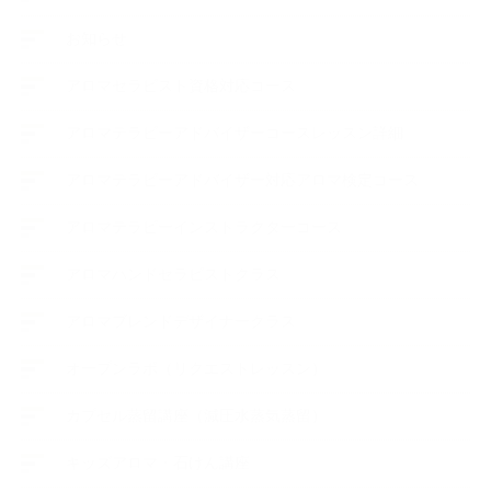
お知らせ
アロマセラピスト資格対応コース
アロマテラピーアドバイザーコースレッスン詳細
アロマテラピーアドバイザー対応アロマ検定コース
アロマテラピーインストラクターコース
アロマハンドセラピストクラス
アロマブレンドデザイナークラス
オープンラボ（リクエストレッスン）
カプセル蒸留講座（減圧水蒸気蒸留）
キッズアロマ・石けん講座