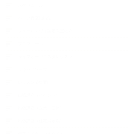
スケジュール
ハーブ真空抽出法
フェールマヴィ認定教室紹介
プロフィール
ライフオーガニスタレッスン
リキッドソープ
レッスン募集案内
出張講座（イベント）
出張講座（企業・団体）
出張講座（住宅展示場）
季節のボタニカルタイム