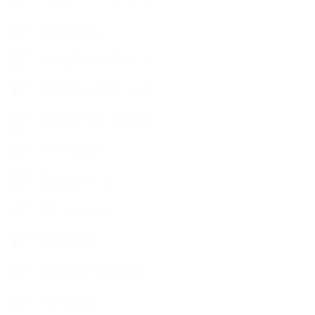
市販の石けん
恋する石けん入門コース
恋する石けん探究コース
手作りコスメ・石けん学
手作り化粧品
教室便利グッズ
暮らしアロマ＋
植物と暮らし
生徒様の声、講座感想
石けんの旅