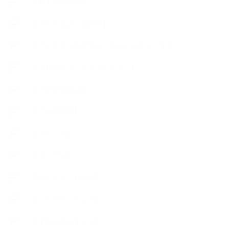
【おすすめの本】
【アトリエのこだわり】
【アトリエ（自宅サロン含む）のひとこま】
【アロマティックティータイム】
【アロマ環境/山】
【アロマ関連】
【イベント】
【ガーデン】
【セミナー、勉強会】
【ハーブクッキング】
【丁寧に暮らすこと】