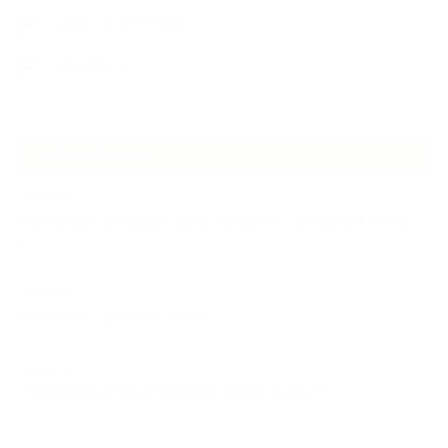
講演・セミナー登壇
香りアート
NEW ARTICLE
2026.07.06
自分が見極めたものを正直に届ける｜植物と香り、石けんの仕事で大切に
し…
2026.07.01
ケアは気づくことから始まっている
2026.06.30
アロマの源流をたずねて 〜植物は1人では生きていない〜