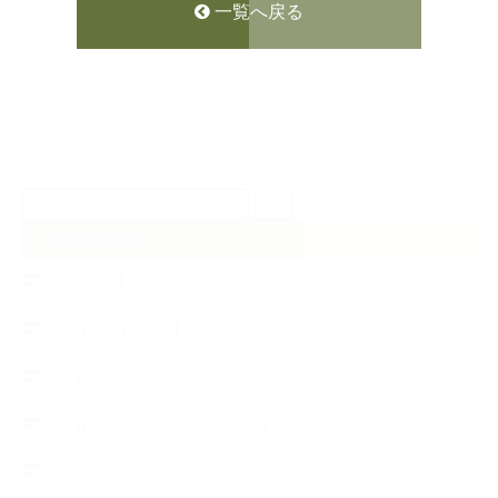
一覧へ戻る
検
索:
CATEGORY
【News】
【Lesson Report】
【About school】
【Handmade Soap&Cosmetics】
++アロマティック・ハーバルライフ