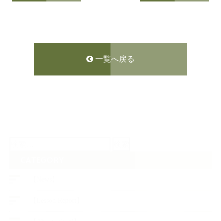
一覧へ戻る
検
索:
CATEGORY
【News】
【Lesson Report】