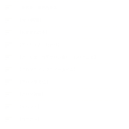
∟長島塾（長島司先生）
【AEAJ関連】
【おすすめの本】
【アトリエのこだわり】
【アトリエ（自宅サロン含む）のひとこま】
【アロマティックティータイム】
【アロマ環境/山】
【アロマ関連】
【イベント】
【ガーデン】