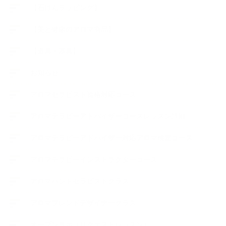
【石けんラッピング】
【美と健康のアロマ商品】
【道具・器具】
お知らせ
アロマセラピスト資格対応コース
アロマテラピーアドバイザーコースレッスン詳細
アロマテラピーアドバイザー対応アロマ検定コース
アロマテラピーインストラクターコース
アロマハンドセラピストクラス
アロマブレンドデザイナークラス
オープンラボ（リクエストレッスン）