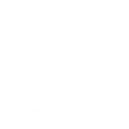
カプセル蒸留講座（減圧水蒸気蒸留）
キッズアロマ・石けん講座
スケジュール
ハーブ真空抽出法
フェールマヴィ認定教室紹介
プロフィール
ライフオーガニスタレッスン
リキッドソープ
レッスン募集案内
出張講座（イベント）