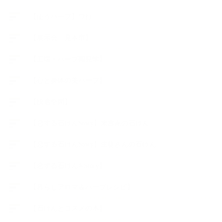
【使うハーブ】ワ行
【展示会、見本市】
【工場・ハーブ園見学】
【心と身体の美ハーブ】
【快適空間】
【恋する石けんStory】末吉家の石けん
【恋する石けんStory】生徒さんの石けん
【恋する石けん®Story】
【暮らしアロマ＆ハーブレシピ】
【石けんとコスメの本】