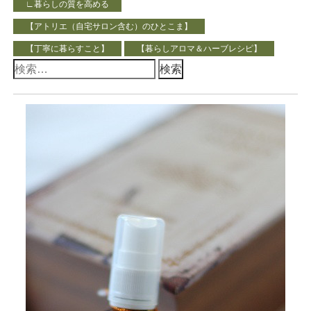
∟暮らしの質を高める
【アトリエ（自宅サロン含む）のひとこま】
【丁寧に暮らすこと】
【暮らしアロマ＆ハーブレシピ】
検
索: