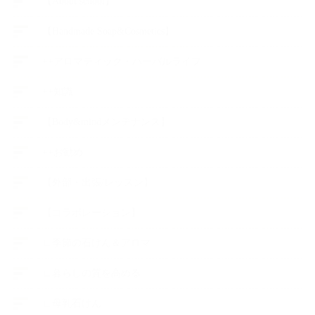
【About school】
【Handmade Soap&Cosmetics】
++アロマティック・ハーバルライフ
++知識
【Body&mindメンテナンス】
++お勧め
【外部・出張/レッスン】
【コラボレーション】
∟季節の石けん＆アロマ
∟暮らしの質を高める
∟母乳石けん