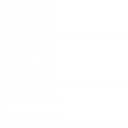
【使うハーブ】サ行
【使うハーブ】タ行
【使うハーブ】ハ行
【使うハーブ】マ行
【使うハーブ】ヤ行
【使うハーブ】ラ行
【使うハーブ】ワ行
【展示会、見本市】
【工場・ハーブ園見学】
【心と身体の美ハーブ】
【快適空間】