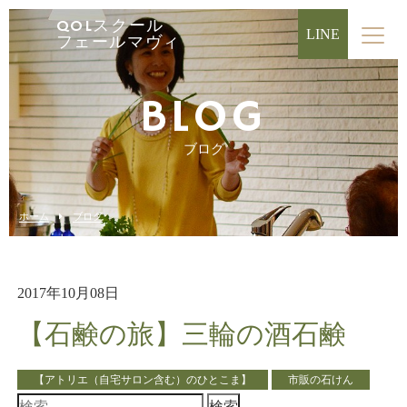
QOLスクール
LINE
フェールマヴィ
BLOG
ブログ
ホーム
ブログ
2017年10月08日
【石鹸の旅】三輪の酒石鹸
【アトリエ（自宅サロン含む）のひとこま】
市販の石けん
検