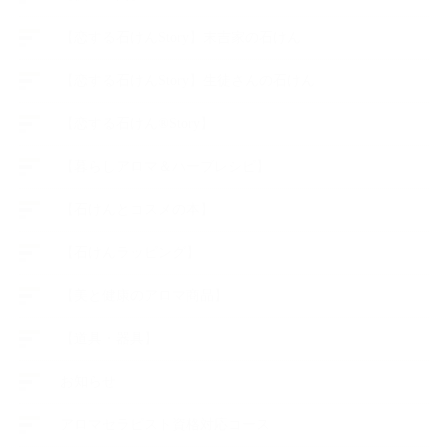
【恋する石けんStory】末吉家の石けん
【恋する石けんStory】生徒さんの石けん
【恋する石けん®Story】
【暮らしアロマ＆ハーブレシピ】
【石けんとコスメの本】
【石けんラッピング】
【美と健康のアロマ商品】
【道具・器具】
お知らせ
アロマセラピスト資格対応コース