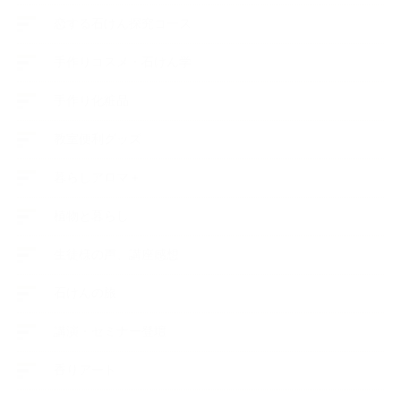
恋する石けん探究コース
手作りコスメ・石けん学
手作り化粧品
教室便利グッズ
暮らしアロマ＋
植物と暮らし
生徒様の声、講座感想
石けんの旅
講演・セミナー登壇
香りアート