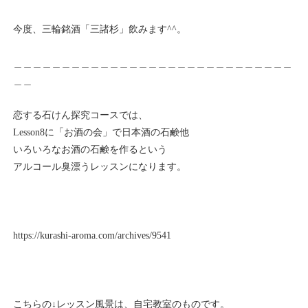
今度、三輪銘酒「三諸杉」飲みます^^。
＿＿＿＿＿＿＿＿＿＿＿＿＿＿＿＿＿＿＿＿＿＿＿＿＿＿＿＿＿
＿＿
恋する石けん探究コースでは、
Lesson8に「お酒の会」で日本酒の石鹸他
いろいろなお酒の石鹸を作るという
アルコール臭漂うレッスンになります。
https://kurashi-aroma.com/archives/9541
こちらの↓レッスン風景は、自宅教室のものです。