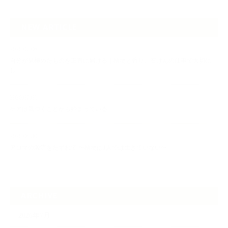
NEW ARTICLE
2026.07.06
自分が見極めたものを正直に届ける｜植物と香り、石けんの仕事で大切に
し…
2026.07.01
ケアは気づくことから始まっている
2026.06.30
アロマの源流をたずねて 〜植物は1人では生きていない〜
ARCHIVE
2026年7月