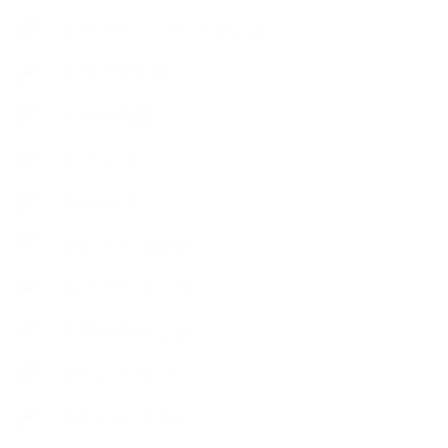
【アロマティックティータイム】
【アロマ環境/山】
【アロマ関連】
【イベント】
【ガーデン】
【セミナー、勉強会】
【ハーブクッキング】
【丁寧に暮らすこと】
【使うハーブ】ア行
【使うハーブ】カ行