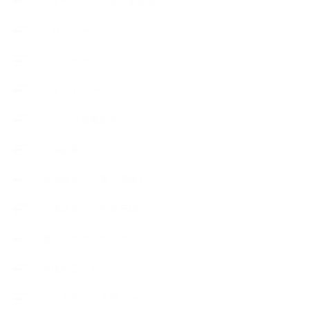
フェールマヴィ認定教室紹介
プロフィール
ライフオーガニスタレッスン
リキッドソープ
レッスン募集案内
出張講座（イベント）
出張講座（企業・団体）
出張講座（住宅展示場）
季節のボタニカルタイム
市販の石けん
恋する石けん入門コース