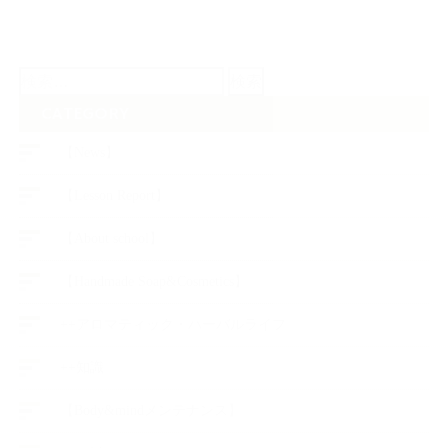
検
索:
CATEGORY
【News】
【Lesson Report】
【About school】
【Handmade Soap&Cosmetics】
++アロマティック・ハーバルライフ
++知識
【Body&mindメンテナンス】