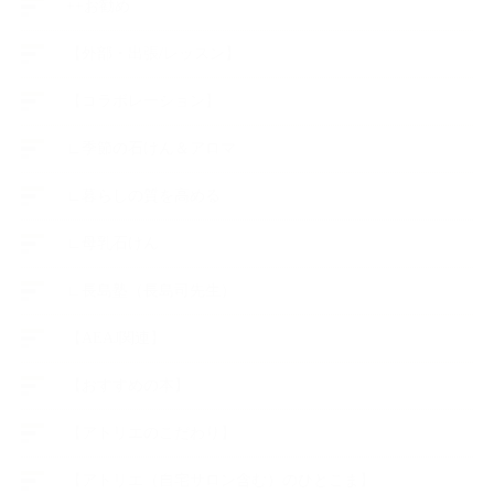
++お勧め
【外部・出張/レッスン】
【コラボレーション】
∟季節の石けん＆アロマ
∟暮らしの質を高める
∟母乳石けん
∟長島塾（長島司先生）
【AEAJ関連】
【おすすめの本】
【アトリエのこだわり】
【アトリエ（自宅サロン含む）のひとこま】