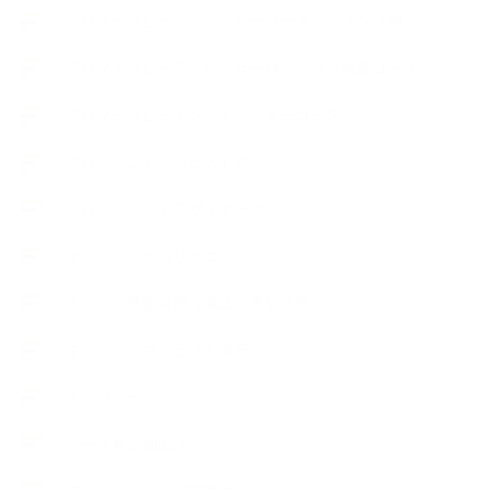
アロマテラピーアドバイザーコースレッスン詳細
アロマテラピーアドバイザー対応アロマ検定コース
アロマテラピーインストラクターコース
アロマハンドセラピストクラス
アロマブレンドデザイナークラス
オープンラボ（リクエストレッスン）
カプセル蒸留講座（減圧水蒸気蒸留）
キッズアロマ・石けん講座
スケジュール
ハーブ真空抽出法