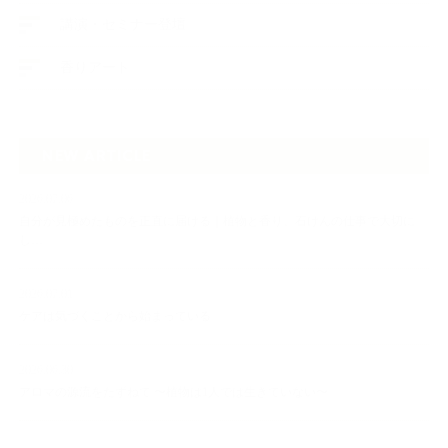
講演・セミナー登壇
香りアート
NEW ARTICLE
2026.07.06
自分が見極めたものを正直に届ける｜植物と香り、石けんの仕事で大切に
し…
2026.07.01
ケアは気づくことから始まっている
2026.06.30
アロマの源流をたずねて 〜植物は1人では生きていない〜