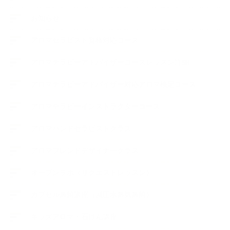
お知らせ
アロマセラピスト資格対応コース
アロマテラピーアドバイザーコースレッスン詳細
アロマテラピーアドバイザー対応アロマ検定コース
アロマテラピーインストラクターコース
アロマハンドセラピストクラス
アロマブレンドデザイナークラス
オープンラボ（リクエストレッスン）
カプセル蒸留講座（減圧水蒸気蒸留）
キッズアロマ・石けん講座