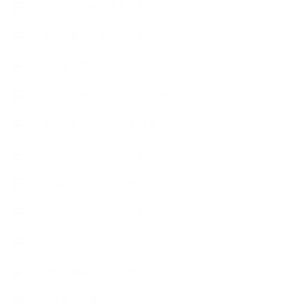
【工場・ハーブ園見学】
【心と身体の美ハーブ】
【快適空間】
【恋する石けんStory】末吉家の石けん
【恋する石けんStory】生徒さんの石けん
【恋する石けん®Story】
【暮らしアロマ＆ハーブレシピ】
【石けんとコスメの本】
【石けんラッピング】
【美と健康のアロマ商品】
【道具・器具】