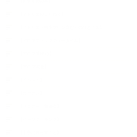
【おすすめの本】
【アトリエのこだわり】
【アトリエ（自宅サロン含む）のひとこま】
【アロマティックティータイム】
【アロマ環境/山】
【アロマ関連】
【イベント】
【ガーデン】
【セミナー、勉強会】
【ハーブクッキング】
【丁寧に暮らすこと】