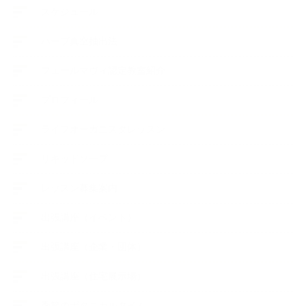
スケジュール
ハーブ真空抽出法
フェールマヴィ認定教室紹介
プロフィール
ライフオーガニスタレッスン
リキッドソープ
レッスン募集案内
出張講座（イベント）
出張講座（企業・団体）
出張講座（住宅展示場）
季節のボタニカルタイム