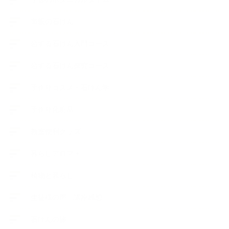
市販の石けん
恋する石けん入門コース
恋する石けん探究コース
手作りコスメ・石けん学
手作り化粧品
教室便利グッズ
暮らしアロマ＋
植物と暮らし
生徒様の声、講座感想
石けんの旅