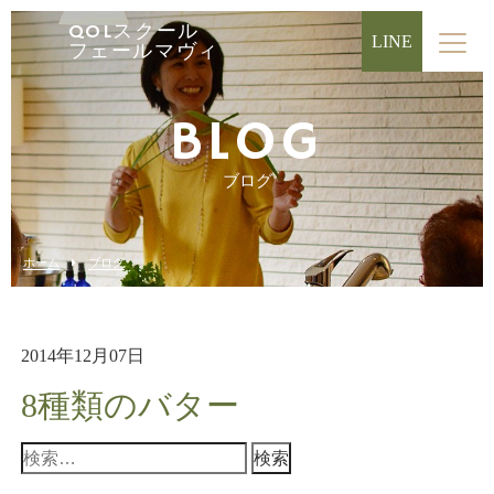
QOLスクール
LINE
フェールマヴィ
BLOG
ブログ
ホーム
ブログ
2014年12月07日
8種類のバター
検
索: