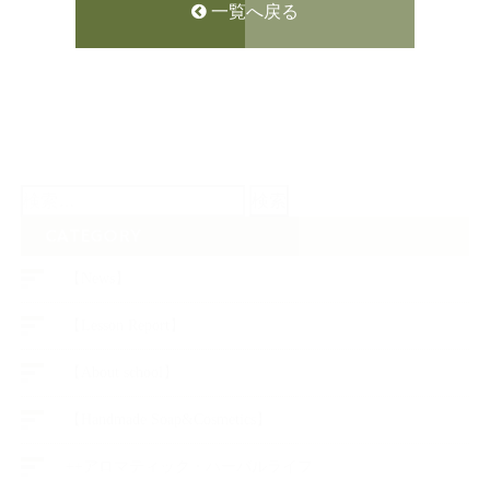
一覧へ戻る
検
索:
CATEGORY
【News】
【Lesson Report】
【About school】
【Handmade Soap&Cosmetics】
++アロマティック・ハーバルライフ