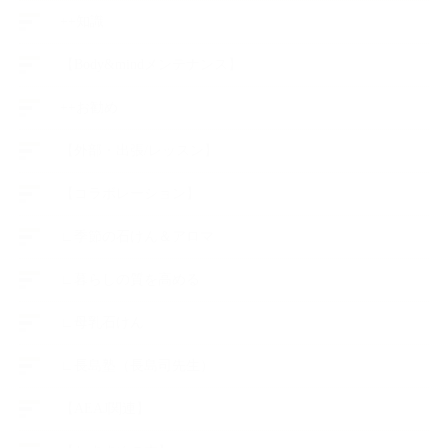
++知識
【Body&mindメンテナンス】
++お勧め
【外部・出張/レッスン】
【コラボレーション】
∟季節の石けん＆アロマ
∟暮らしの質を高める
∟母乳石けん
∟長島塾（長島司先生）
【AEAJ関連】